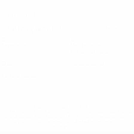
DATE DE NAISSANCE
18/1/1990 (36)
Statistiques clés
Voir toutes les stats
3
120
Matches joués
Minutes jouées
40 moy. par match
0
0
Buts
Cartons jaunes
0
Cartons rouges
* Suspendue jusqu'à nouvel ordre. <a
href='https://fr.uefa.com/insideuefa/mediaservices/media
148df3adfcb7-1e200e38ed6f-1000--fifa-uefa-suspendem-
equipas-e-seleccoes-russas-de-todas-as-prov/' >En
savoir plus</a>