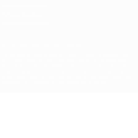
Conditions d'utilisation
Politique de cookies
Paramètres des cookies
© 1998-2026 UEFA. Tous droits réservés.
La désignation UEFA, le logo de l'UEFA et toutes les marques liées
aux compétitions de l'UEFA sont protégés en tant que marques
et/ou droits d'auteur de l'UEFA. Toute utilisation de ces marques
déposées à des fins commerciales est interdite. L'utilisation de la
plate-forme UEFA.com implique que vous acceptez les Conditions
générales et les Dispositions en matière de vie privée.