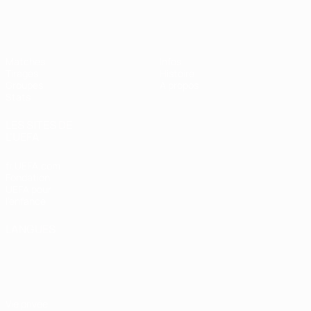
EURO féminin de futsal de l’UEFA
Matches
Infos
Tirages
Histoire
Groupes
À propos
Stats
LES SITES DE
L'UEFA
fr.UEFA.com
Fondation
UEFA pour
l'enfance
LANGUES
Français
English
Français
Deutsch
Русский
Español
Italiano
Português
Vie privée