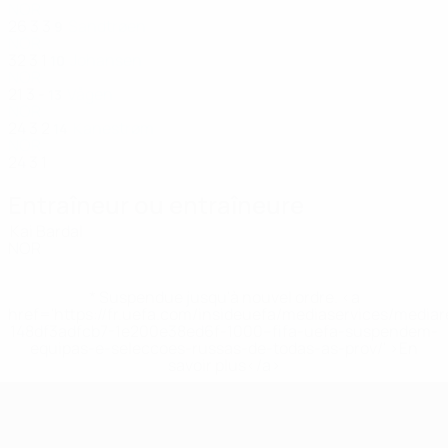
NOR
26
3
3
Sandtrøen
9
NOR
32
3
1
Johansen
10
NOR
21
3
-
Vågen
13
NOR
24
3
2
Kanestrøm
14
NOR
24
3
1
Entraîneur ou entraîneure
Kai Bardal
NOR
* Suspendue jusqu'à nouvel ordre. <a
href='https://fr.uefa.com/insideuefa/mediaservices/media
148df3adfcb7-1e200e38ed6f-1000--fifa-uefa-suspendem-
equipas-e-seleccoes-russas-de-todas-as-prov/' >En
savoir plus</a>
EURO féminin de futsal de l’UEFA