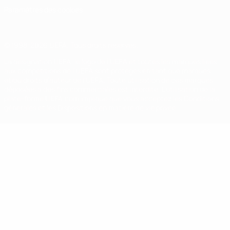
Paramètres des cookies
© 1998-2026 UEFA. Tous droits réservés.
La désignation UEFA, le logo de l'UEFA et toutes les marques liées
aux compétitions de l'UEFA sont protégés en tant que marques
et/ou droits d'auteur de l'UEFA. Toute utilisation de ces marques
déposées à des fins commerciales est interdite. L'utilisation de la
plate-forme UEFA.com implique que vous acceptez les Conditions
générales et les Dispositions en matière de vie privée.