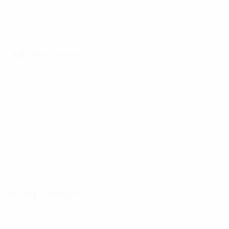
NOR
27
3
-
Bjørhovde
12
NOR
26
3
-
Défenseures
Âge
J
G
Mehti
2
NOR
24
3
-
Borgen
4
NOR
20
3
2
Nevstad
5
NOR
25
3
-
Meyer
8
NOR
24
3
2
Jacobsen
17
NOR
21
3
-
Kristiansen
20
NOR
21
3
1
Attaquantes
Âge
J
G
Halgunset
6
NOR
26
3
1
Aune
7