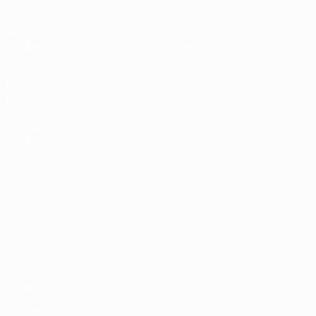
Matches
Infos
Tirages
Histoire
Groupes
À propos
Stats
LES SITES DE
L'UEFA
fr.UEFA.com
Fondation
UEFA pour
l'enfance
LANGUES
Français
English
Français
Deutsch
Русский
Español
Italiano
Português
Vie privée
Conditions d'utilisation
Politique de cookies