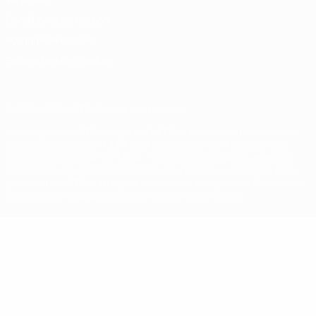
Conditions d'utilisation
Politique de cookies
Paramètres des cookies
© 1998-2026 UEFA. Tous droits réservés.
La désignation UEFA, le logo de l'UEFA et toutes les marques liées
aux compétitions de l'UEFA sont protégés en tant que marques
et/ou droits d'auteur de l'UEFA. Toute utilisation de ces marques
déposées à des fins commerciales est interdite. L'utilisation de la
plate-forme UEFA.com implique que vous acceptez les Conditions
générales et les Dispositions en matière de vie privée.