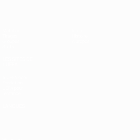
EURO féminin de futsal de l’UEFA
Matches
Infos
Tirages
Histoire
Groupes
À propos
Stats
LES SITES DE
L'UEFA
fr.UEFA.com
Fondation
UEFA pour
l'enfance
LANGUES
Français
English
Français
Deutsch
Русский
Español
Italiano
Português
Vie privée