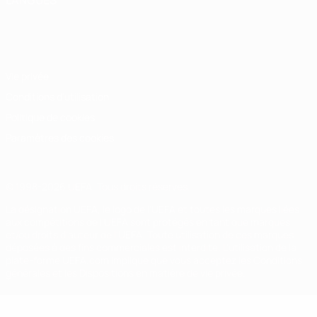
LANGUES
Français
English
Français
Deutsch
Русский
Español
Italiano
Português
Vie privée
Conditions d'utilisation
Politique de cookies
Paramètres des cookies
© 1998-2026 UEFA. Tous droits réservés.
La désignation UEFA, le logo de l'UEFA et toutes les marques liées
aux compétitions de l'UEFA sont protégés en tant que marques
et/ou droits d'auteur de l'UEFA. Toute utilisation de ces marques
déposées à des fins commerciales est interdite. L'utilisation de la
plate-forme UEFA.com implique que vous acceptez les Conditions
générales et les Dispositions en matière de vie privée.