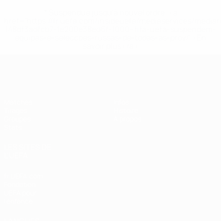
* Suspendue jusqu'à nouvel ordre. <a
href='https://fr.uefa.com/insideuefa/mediaservices/media
148df3adfcb7-1e200e38ed6f-1000--fifa-uefa-suspendem-
equipas-e-seleccoes-russas-de-todas-as-prov/' >En
savoir plus</a>
EURO féminin de futsal de l’UEFA
Matches
Infos
Tirages
Histoire
Groupes
À propos
Stats
LES SITES DE
L'UEFA
fr.UEFA.com
Fondation
UEFA pour
l'enfance