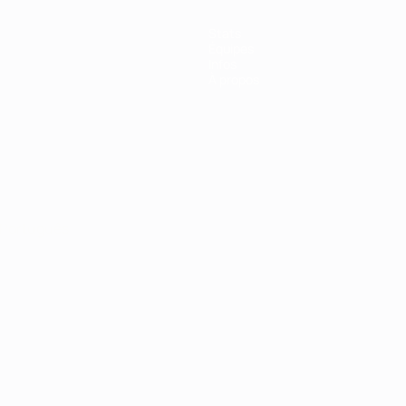
Stats
Équipes
Infos
À propos
Português