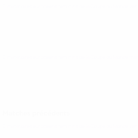
Éliminatoires européens féminins de la Coupe du Monde
ven
Éliminatoires européens féminins de la Coupe du Monde
mar
Matches précédents
Éliminatoires européens féminins de la Coupe du Monde
ven