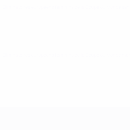
Éliminatoires européens féminins de la Coupe du Monde
sam
Éliminatoires européens féminins de la Coupe du Monde
mar
Women’s European Qualifiers