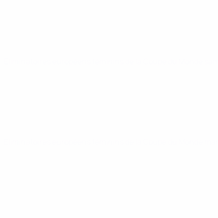
Éliminatoires européens féminins de la Coupe du Monde
sam
Éliminatoires européens féminins de la Coupe du Monde
mar