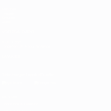
Matches
Tirages
Groupes
Vidéo
VOIR ÉGALEMENT
fr.UEFA.com
Fondation UEFA pour l'enfance
LANGUES
Français
English
Français
Deutsch
Русский
Español
Italiano
Télécharger l'appli officielle
Vie privée
Conditions d'utilisation