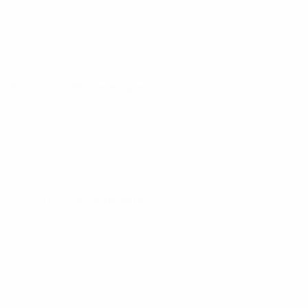
. 18 avr. 2026
· Phase de ligue
. 14 avr. 2026
· Phase de ligue