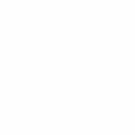
. 9 oct. 2026
· Play-offs Round 1
. 13 oct. 2026
· Play-offs Round 1
. 5 juin 2026
· Phase de ligue