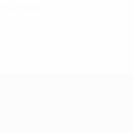
Statistiques clés
11
9
Buts
Buts concédés
1,84 moy. par match
1,5 moy. par match
5
0
Cartons jaunes
Cartons rouges
0,84 moy. par match
Voir toutes les stats
Women’s European Qualifiers
Matches
Stats
Tirages
Équipes
Groupes
Infos
Vidéo
À propos