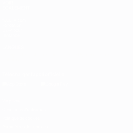
VOIR
ÉGALEMENT
fr.UEFA.com
Fondation
UEFA pour
l'enfance
LANGUES
Français
English
Français
Deutsch
Русский
Español
Italiano
Português
Télécharger l'appli officielle
Vie privée
Conditions d'utilisation
Politique de cookies
Paramètres des cookies