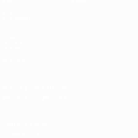
Vidéo
À propos
VOIR
ÉGALEMENT
fr.UEFA.com
Fondation
UEFA pour
l'enfance
LANGUES
Français
English
Français
Deutsch
Русский
Español
Italiano
Português
Télécharger l'appli officielle
Vie privée
Conditions d'utilisation
Politique de cookies