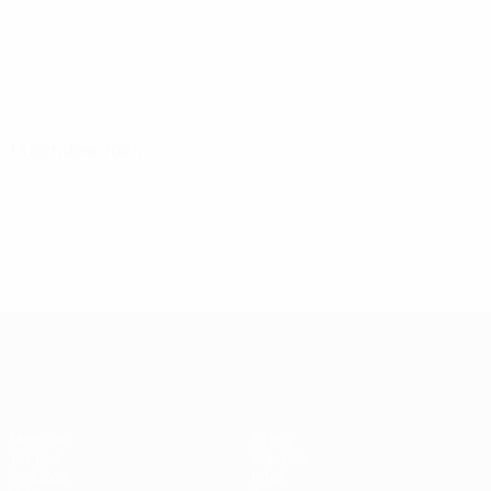
13 octobre 2026
Women’s European Qualifiers
Matches
Stats
Tirages
Équipes
Groupes
Infos