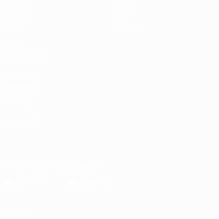
Matches
Stats
Tirages
Équipes
Groupes
Infos
Vidéo
À propos
VOIR
ÉGALEMENT
fr.UEFA.com
Fondation
UEFA pour
l'enfance
LANGUES
Français
English
Français
Deutsch
Русский
Español
Italiano
Português
Télécharger l'appli officielle
Vie privée