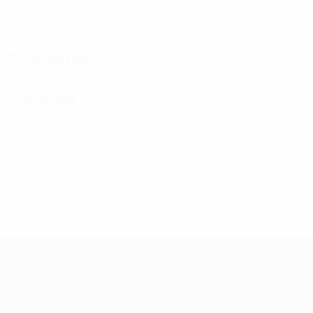
Matches joués
Cartons jaunes
0
Cartons rouges
Distribution
Discipline
0
0
Cartons jaunes
Cartons rouges
Women’s European Qualifiers