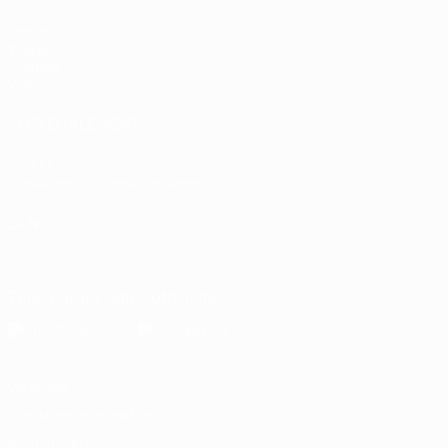
Matches
Tirages
Groupes
Vidéo
VOIR ÉGALEMENT
fr.UEFA.com
Fondation UEFA pour l'enfance
LANGUES
Français
English
Français
Deutsch
Русский
Español
Italiano
Télécharger l'appli officielle
Vie privée
Conditions d'utilisation
Politique de cookies