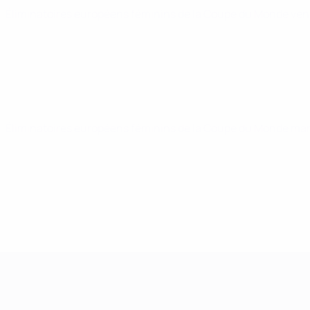
Éliminatoires européens féminins de la Coupe du Monde
ven
Éliminatoires européens féminins de la Coupe du Monde
mar
Women’s European Qualifiers