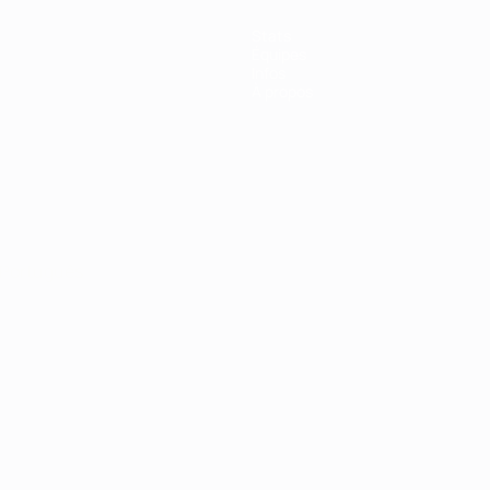
Stats
Équipes
Infos
À propos
Português