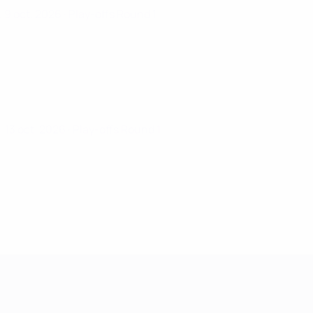
. 9 oct. 2026
· Play-offs Round 1
. 13 oct. 2026
· Play-offs Round 1