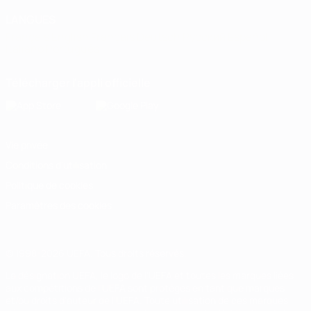
LANGUES
Français
English
Français
Deutsch
Русский
Español
Italiano
Português
Télécharger l'appli officielle
Vie privée
Conditions d'utilisation
Politique de cookies
Paramètres des cookies
© 1998-2026 UEFA. Tous droits réservés.
La désignation UEFA, le logo de l'UEFA et toutes les marques liées
aux compétitions de l'UEFA sont protégés en tant que marques
et/ou droits d'auteur de l'UEFA. Toute utilisation de ces marques