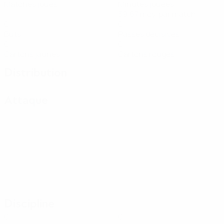
Matches joués
Minutes jouées
39,67 moy. par match
0
0
Buts
Passes décisives
0
0
Cartons jaunes
Cartons rouges
Distribution
Attaque
Discipline
0
0