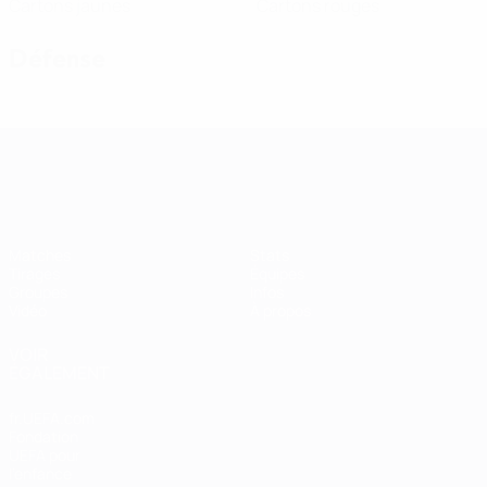
Cartons jaunes
Cartons rouges
Défense
Women’s European Qualifiers
Matches
Stats
Tirages
Équipes
Groupes
Infos
Vidéo
À propos
VOIR
ÉGALEMENT
fr.UEFA.com
Fondation
UEFA pour
l'enfance