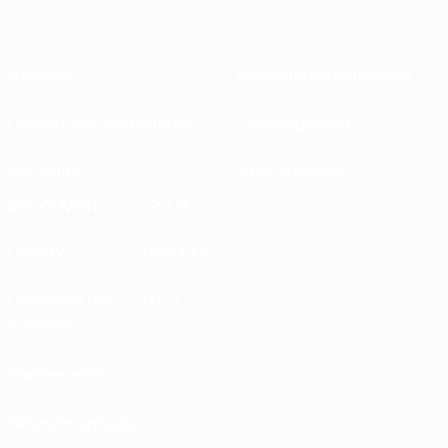
À propos
Associations nationales
Gestion des compétitions
Développement
Durabilité
Infos et médias
DÉCOUVRIR
PLUS
UEFA.tv
MyUEFA
Calendrier des
UC3
matches
Classements
Billets/Hospitalité