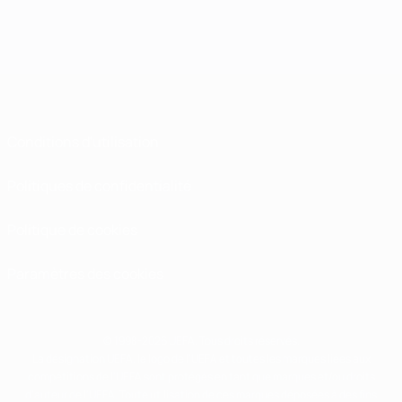
Conditions d'utilisation
Politiques de confidentialité
Politique de cookies
Paramètres des cookies
© 1998-2026 UEFA. Tous droits réservés.
La désignation UEFA, le logo de l'UEFA et toutes les marques liées aux
compétitions de l'UEFA sont protégés en tant que marques et/ou droits
d'auteur de l'UEFA. Toute utilisation de ces marques déposées à des fins