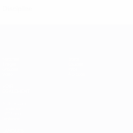
Discipline
Women’s European Qualifiers
Matches
Stats
Tirages
Équipes
Groupes
Infos
Vidéo
À propos
VOIR
ÉGALEMENT
fr.UEFA.com
Fondation
UEFA pour
l'enfance
LANGUES