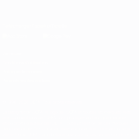
Français
English
Français
Deutsch
Русский
Español
Italiano
Português
Télécharger l'appli officielle
Vie privée
Conditions d'utilisation
Politique de cookies
Paramètres des cookies
© 1998-2026 UEFA. Tous droits réservés.
La désignation UEFA, le logo de l'UEFA et toutes les marques liées
aux compétitions de l'UEFA sont protégés en tant que marques
et/ou droits d'auteur de l'UEFA. Toute utilisation de ces marques
déposées à des fins commerciales est interdite. L'utilisation de la
plate-forme UEFA.com implique que vous acceptez les Conditions