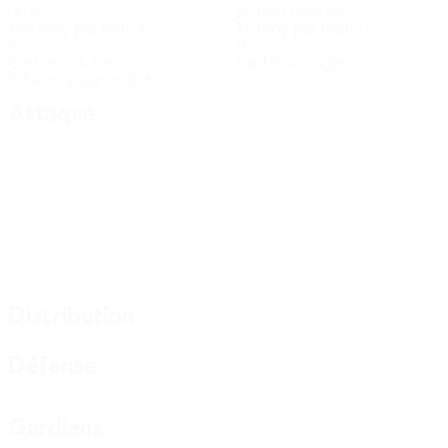
Buts
Buts concédés
1,84 moy. par match
1,5 moy. par match
5
0
Cartons jaunes
Cartons rouges
0,84 moy. par match
Attaque
Distribution
Défense
Gardiens