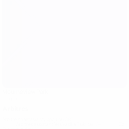
Mourneview Park
Lurgan
Arbitres
Arbitre
Anastasia Mylopoulou
GRE
Arbitres assistant(e)s
Vasilia Tsiklitari
GRE
Zoi