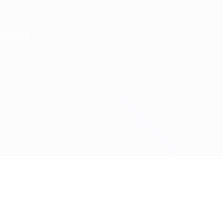
Passer
au
contenu
Nations League &amp; EURO féminin
principal
Scores &amp; stats foot en direct
Women’s European Qualifiers
Îles Féroé vs Grèce
En direct
Groupe
Infos de base