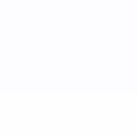
isa Liesment
EST