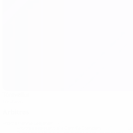
Tórsvøllur
Tórshavn
Arbitres
Arbitre
Hanna Laajanen
SWE
Arbitres assistant(e)s
Camilla Stendahl
SWE
Li