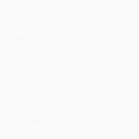
Matches
Infos
Tirages
Histoire
Équipes
À propos
VOIR
ÉGALEMENT
fr.UEFA.com
Fondation
UEFA pour
l'enfance
LANGUES
Français
English
Français
Deutsch
Русский
Español
Italiano
Português
Vie privée
Conditions d'utilisation
Politique de cookies
Paramètres des cookies