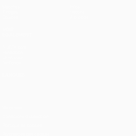
Matches
Infos
Tirages
Histoire
Équipes
À propos
VOIR
ÉGALEMENT
fr.UEFA.com
Fondation
UEFA pour
l'enfance
LANGUES
Français
English
Français
Deutsch
Русский
Español
Italiano
Português
Vie privée
Conditions d'utilisation
Politique de cookies
Paramètres des cookies