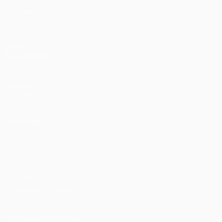
Matches
Infos
Tirages
Histoire
Équipes
À propos
VOIR
ÉGALEMENT
fr.UEFA.com
Fondation
UEFA pour
l'enfance
LANGUES
Français
English
Français
Deutsch
Русский
Español
Italiano
Português
Vie privée
Conditions d'utilisation
Politique de cookies
Paramètres des cookies