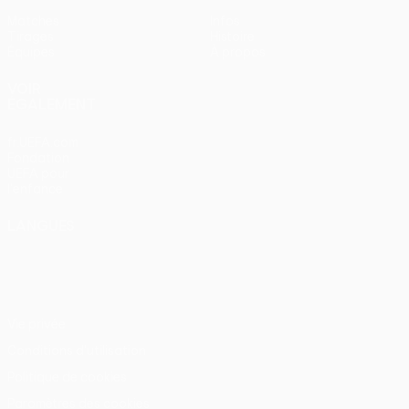
Matches
Infos
Tirages
Histoire
Équipes
À propos
VOIR
ÉGALEMENT
fr.UEFA.com
Fondation
UEFA pour
l'enfance
LANGUES
Français
English
Français
Deutsch
Русский
Español
Italiano
Português
Vie privée
Conditions d'utilisation
Politique de cookies
Paramètres des cookies