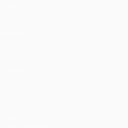
Matches
Infos
Tirages
Histoire
Équipes
À propos
VOIR
ÉGALEMENT
fr.UEFA.com
Fondation
UEFA pour
l'enfance
LANGUES
Français
English
Français
Deutsch
Русский
Español
Italiano
Português
Vie privée
Conditions d'utilisation
Politique de cookies
Paramètres des cookies