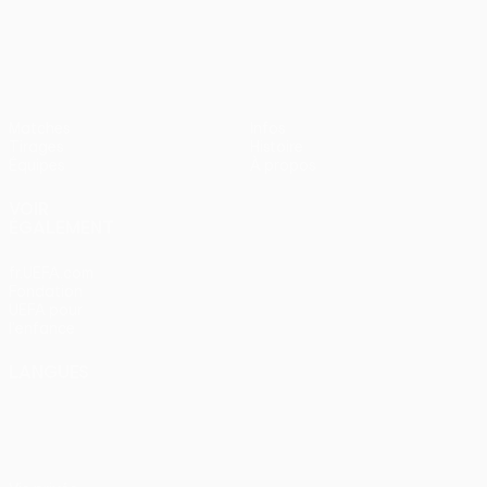
UEFA Women’s Europa Cup
Matches
Infos
Tirages
Histoire
Équipes
À propos
VOIR
ÉGALEMENT
fr.UEFA.com
Fondation
UEFA pour
l'enfance
LANGUES
Français
English
Français
Deutsch
Русский
Español
Italiano
Português