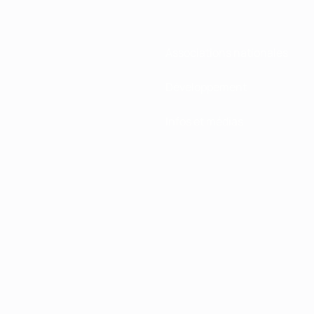
Associations nationales
Développement
Infos et médias