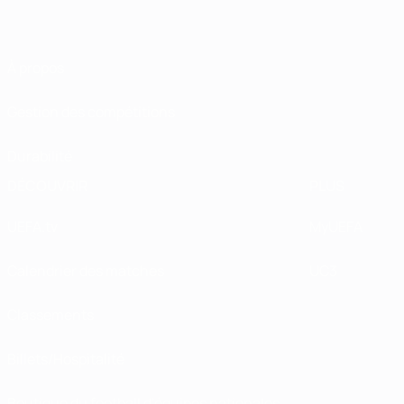
À propos
Gestion des compétitions
Durabilité
DÉCOUVRIR
PLUS
UEFA.tv
MyUEFA
Calendrier des matches
UC3
Classements
Billets/Hospitalité
Boutique du football d'équipes nationales