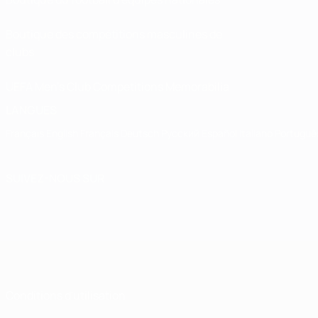
Boutique des compétitions masculines de
clubs
UEFA Men's Club Competitions Memorabilia
LANGUES
Français
English
Français
Deutsch
Русский
Español
Italiano
Portuguê
SUIVEZ-NOUS SUR
Conditions d'utilisation