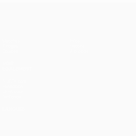
UEFA Women’s Europa Cup
Matches
Infos
Tirages
Histoire
Équipes
À propos
VOIR
ÉGALEMENT
fr.UEFA.com
Fondation
UEFA pour
l'enfance
LANGUES
Français
English
Français
Deutsch
Русский
Español
Italiano
Português