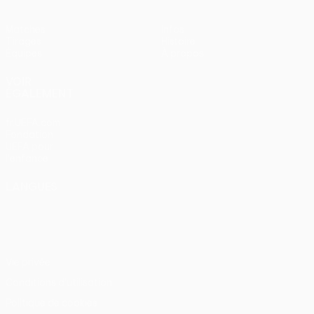
Matches
Infos
Tirages
Histoire
Équipes
À propos
VOIR
ÉGALEMENT
fr.UEFA.com
Fondation
UEFA pour
l'enfance
LANGUES
Français
English
Français
Deutsch
Русский
Español
Italiano
Português
Vie privée
Conditions d'utilisation
Politique de cookies