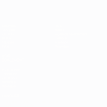
EURO féminin
Matches
Jeux
Groupes
Billets
UEFA.tv
Guide de l'évènement
Stats
Histoire
Équipes
À propos
Infos
Boutique
VOIR
ÉGALEMENT
fr.UEFA.com
Fondation
UEFA pour
l'enfance
Boutique
LANGUES
Français
English
Français
Deutsch
Русский
Español
Italiano
Português