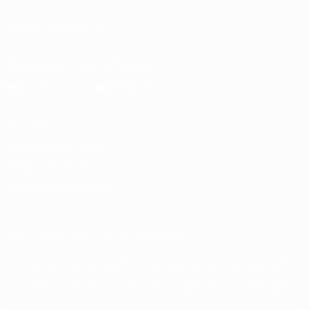
SUIVEZ-NOUS SUR
Télécharger l'appli officielle
Vie privée
Conditions d'utilisation
Politique de cookies
Paramètres des cookies
© 1998-2026 UEFA. Tous droits réservés.
La désignation UEFA, le logo de l'UEFA et toutes les marques liées
aux compétitions de l'UEFA sont protégés en tant que marques
et/ou droits d'auteur de l'UEFA. Toute utilisation de ces marques
déposées à des fins commerciales est interdite. L'utilisation de la
plate-forme UEFA.com implique que vous acceptez les Conditions