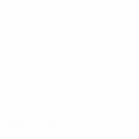
DATE DE NAISSANCE
07/8/2001 (25)
* Suspendue jusqu'à nouvel ordre. <a
href='https://fr.uefa.com/insideuefa/mediaservices/media
148df3adfcb7-1e200e38ed6f-1000--fifa-uefa-suspendem-
equipas-e-seleccoes-russas-de-todas-as-prov/' >En
savoir plus</a>