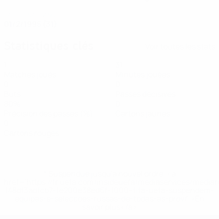
DATE DE NAISSANCE
01/2/1995 (31)
Statistiques clés
Voir toutes les stats
1
31
Matches joués
Minutes jouées
0
0
Buts
Passes décisives
80%
0
Précision des passes (%)
Cartons jaunes
0
Cartons rouges
* Suspendue jusqu'à nouvel ordre. <a
href='https://fr.uefa.com/insideuefa/mediaservices/media
148df3adfcb7-1e200e38ed6f-1000--fifa-uefa-suspendem-
equipas-e-seleccoes-russas-de-todas-as-prov/' >En
savoir plus</a>