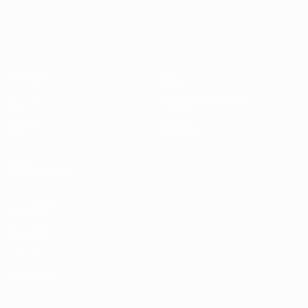
EURO féminin
Matches
Jeux
Groupes
Billets
UEFA.tv
Guide de l'évènement
Stats
Histoire
Équipes
À propos
Infos
Boutique
VOIR
ÉGALEMENT
fr.UEFA.com
Fondation
UEFA pour
l'enfance
Boutique
LANGUES
Français
English
Français
Deutsch
Русский
Español
Italiano
Português