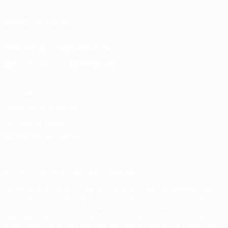
SUIVEZ-NOUS SUR
Télécharger l'appli officielle
Vie privée
Conditions d'utilisation
Politique de cookies
Paramètres des cookies
© 1998-2026 UEFA. Tous droits réservés.
La désignation UEFA, le logo de l'UEFA et toutes les marques liées
aux compétitions de l'UEFA sont protégés en tant que marques
et/ou droits d'auteur de l'UEFA. Toute utilisation de ces marques
déposées à des fins commerciales est interdite. L'utilisation de la
plate-forme UEFA.com implique que vous acceptez les Conditions