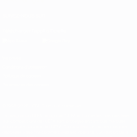
Italiano
Português
SUIVEZ-NOUS SUR
Télécharger l'appli officielle
Vie privée
Conditions d'utilisation
Politique de cookies
Paramètres des cookies
© 1998-2026 UEFA. Tous droits réservés.
La désignation UEFA, le logo de l'UEFA et toutes les marques liées
aux compétitions de l'UEFA sont protégés en tant que marques
et/ou droits d'auteur de l'UEFA. Toute utilisation de ces marques
déposées à des fins commerciales est interdite. L'utilisation de la