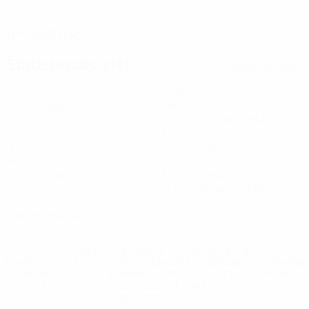
DATE DE NAISSANCE
11/1/2002 (24)
Statistiques clés
Voir toutes les stats
3
248
Matches joués
Minutes jouées
82,67 moy. par match
0
0
Buts
Passes décisives
82%
1
Précision des passes (%)
Cartons jaunes
0,34 moy. par match
0
Cartons rouges
* Suspendue jusqu'à nouvel ordre. <a
href='https://fr.uefa.com/insideuefa/mediaservices/media
148df3adfcb7-1e200e38ed6f-1000--fifa-uefa-suspendem-
equipas-e-seleccoes-russas-de-todas-as-prov/' >En
savoir plus</a>