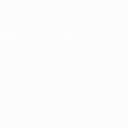
EURO féminin
Matches
Jeux
Groupes
Billets
UEFA.tv
Guide de l'évènement
Stats
Histoire
Équipes
À propos
Infos
Boutique
VOIR
ÉGALEMENT
fr.UEFA.com
Fondation
UEFA pour
l'enfance
Boutique
LANGUES
Français
English
Français
Deutsch
Русский
Español