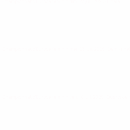
Championnat d'Europe féminin
dim. 27 juil. 2025
· Finale
Championnat d'Europe féminin
mer. 23 juil. 2025
· Demi-fina
Championnat d'Europe féminin
ven. 18 juil. 2025
· Quarts de 