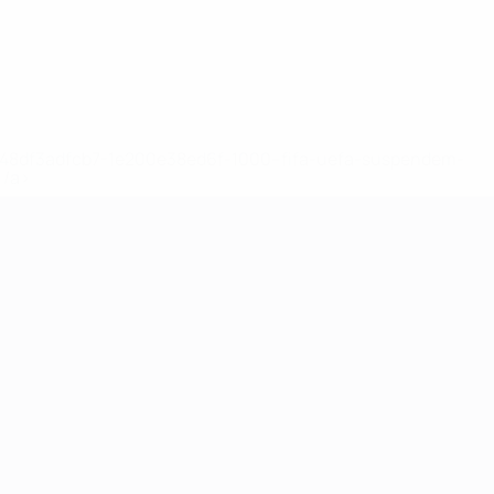
2-148df3adfcb7-1e200e38ed6f-1000--fifa-uefa-suspendem-
</a>