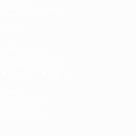
fr.UEFA.com
Fondation UEFA pour l'enfance
Boutique
LANGUES
Français
English
Français
Deutsch
Русский
Español
Italiano
SUIVEZ-NOUS SUR
Télécharger l'appli officielle
Vie privée
Conditions d'utilisation
Politique de cookies
Paramètres des cookies