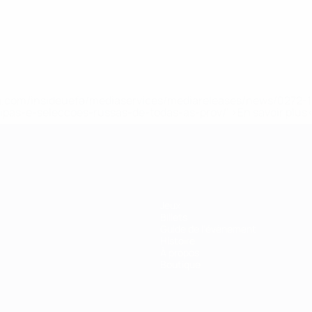
.uefa.com/insideuefa/mediaservices/mediareleases/news/027
ipas-e-seleccoes-russas-de-todas-as-prov/' >En savoir plus
Jeux
Billets
Guide de l'évènement
Histoire
À propos
Boutique