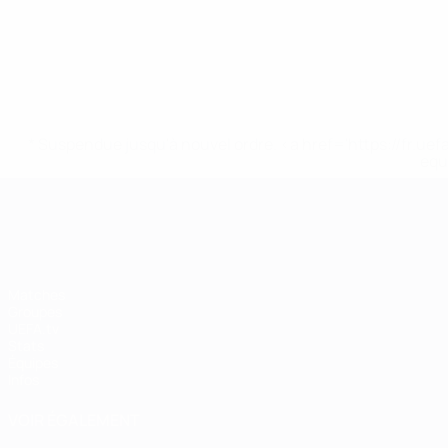
* Suspendue jusqu'à nouvel ordre. <a href='https://fr
equ
EURO féminin
Matches
Groupes
UEFA.tv
Stats
Équipes
Infos
VOIR ÉGALEMENT