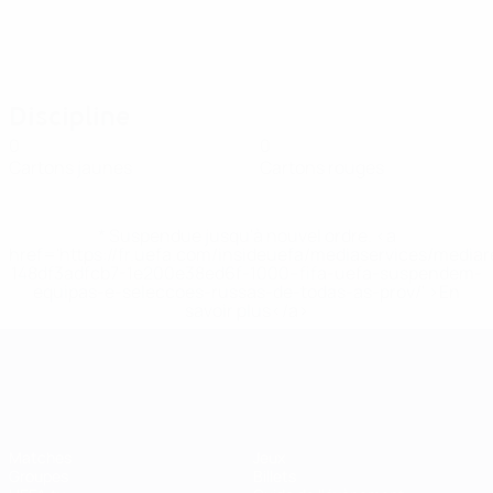
Discipline
0
0
Cartons jaunes
Cartons rouges
* Suspendue jusqu'à nouvel ordre. <a
href='https://fr.uefa.com/insideuefa/mediaservices/media
148df3adfcb7-1e200e38ed6f-1000--fifa-uefa-suspendem-
equipas-e-seleccoes-russas-de-todas-as-prov/' >En
savoir plus</a>
EURO féminin
Matches
Jeux
Groupes
Billets