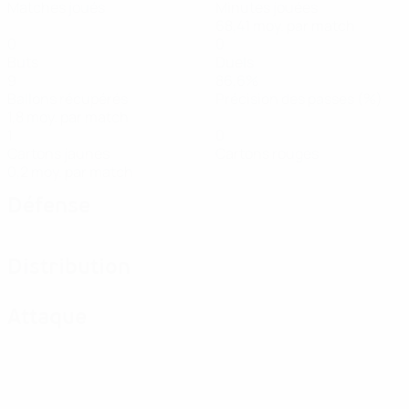
Matches joués
Minutes jouées
68,41 moy. par match
0
0
Buts
Duels
9
86,6%
Ballons récupérés
Précision des passes (%)
1,8 moy. par match
1
0
Cartons jaunes
Cartons rouges
0,2 moy. par match
Défense
Distribution
Attaque