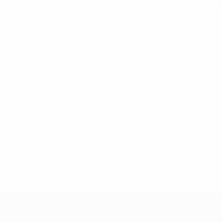
UEFA Women's Nations League
mar. 5 déc. 2023
· Phase de l
* Suspendue jusqu'à nouvel ordre. <a href='https://fr
equ
EURO féminin