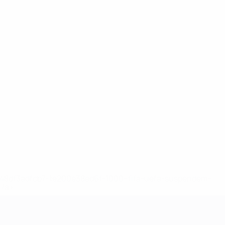
2-148df3adfcb7-1e200e38ed6f-1000--fifa-uefa-suspendem-
</a>