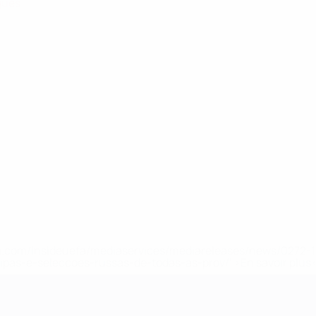
igues
.uefa.com/insideuefa/mediaservices/mediareleases/news/027
ipas-e-seleccoes-russas-de-todas-as-prov/' >En savoir plus