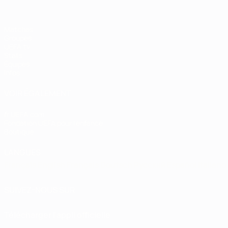
Matches
Groupes
UEFA.tv
Stats
Équipes
Infos
VOIR ÉGALEMENT
fr.UEFA.com
Fondation UEFA pour l'enfance
Boutique
LANGUES
Français
English
Français
Deutsch
Русский
Español
Italiano
SUIVEZ-NOUS SUR
Télécharger l'appli officielle