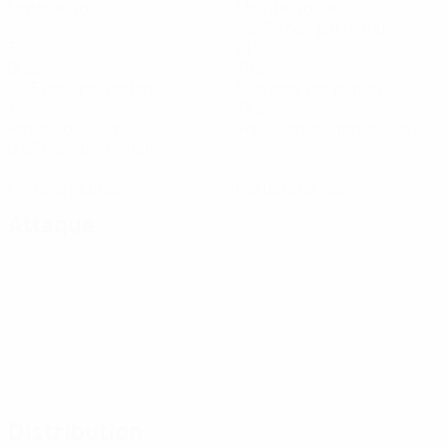
Matches joués
Minutes jouées
90,75 moy. par match
3
21
Buts
Tirs
0,75 moy. par match
5,25 moy. par match
1
73,25%
Passes décisives
Précision des passes (%)
0,25 moy. par match
0
0
Cartons jaunes
Cartons rouges
Attaque
Distribution