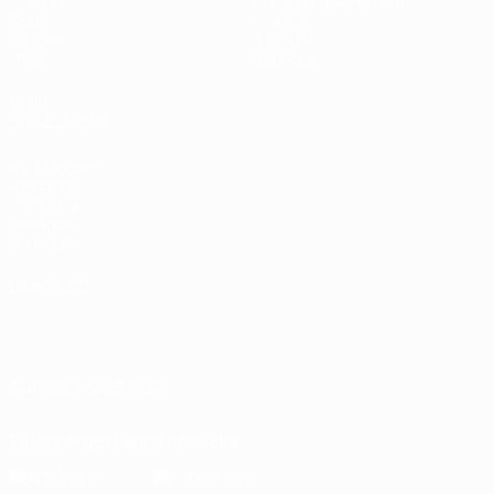
UEFA.tv
Guide de l'évènement
Stats
Histoire
Équipes
À propos
Infos
Boutique
VOIR
ÉGALEMENT
fr.UEFA.com
Fondation
UEFA pour
l'enfance
Boutique
LANGUES
Français
English
Français
Deutsch
Русский
Español
Italiano
Português
SUIVEZ-NOUS SUR
Télécharger l'appli officielle