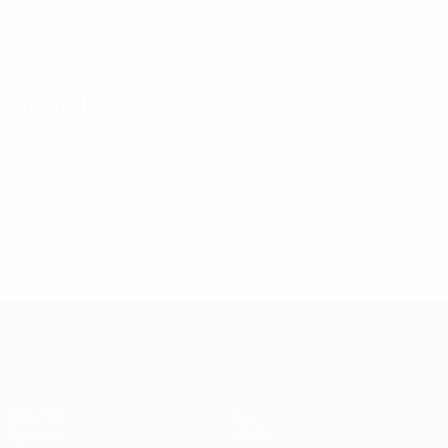
Défense
Discipline
1
0
Cartons jaunes
Cartons rouges
* Suspendue jusqu'à nouvel ordre. <a
href='https://fr.uefa.com/insideuefa/mediaservices/media
148df3adfcb7-1e200e38ed6f-1000--fifa-uefa-suspendem-
equipas-e-seleccoes-russas-de-todas-as-prov/' >En
savoir plus</a>
EURO féminin
Matches
Jeux
Groupes
Billets