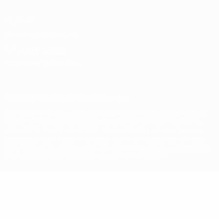
Vie privée
Conditions d'utilisation
Politique de cookies
Paramètres des cookies
© 1998-2026 UEFA. Tous droits réservés.
La désignation UEFA, le logo de l'UEFA et toutes les marques liées
aux compétitions de l'UEFA sont protégés en tant que marques
et/ou droits d'auteur de l'UEFA. Toute utilisation de ces marques
déposées à des fins commerciales est interdite. L'utilisation de la
plate-forme UEFA.com implique que vous acceptez les Conditions
générales et les Dispositions en matière de vie privée.