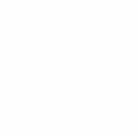
UEFA Women's Nations League
ven. 1 déc. 2023
· Phase de
ligues
UEFA Women's Nations League
mar. 31 oct. 2023
· Phase de
ligues
UEFA Women's Nations League
ven. 27 oct. 2023
· Phase de
ligues