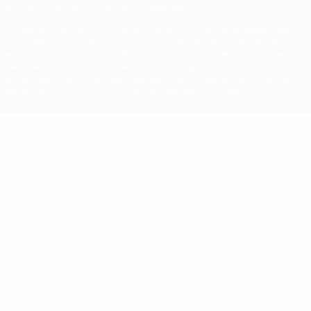
© 1998-2026 UEFA. Tous droits réservés.
La désignation UEFA, le logo de l'UEFA et toutes les marques liées
aux compétitions de l'UEFA sont protégés en tant que marques
et/ou droits d'auteur de l'UEFA. Toute utilisation de ces marques
déposées à des fins commerciales est interdite. L'utilisation de la
plate-forme UEFA.com implique que vous acceptez les Conditions
générales et les Dispositions en matière de vie privée.