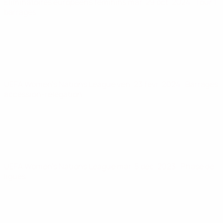
Éliminatoires européens féminins
mar. 29 oct. 2024
· Tour 1,
barrages
UEFA Women's Nations League
ven. 23 févr. 2024
· Barrages
accession-relégation
UEFA Women's Nations League
mar. 5 déc. 2023
· Phase de
ligues