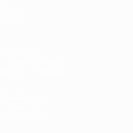
l'enfance
Boutique
LANGUES
Français
English
Français
Deutsch
Русский
Español
Italiano
Português
SUIVEZ-NOUS SUR
Télécharger l'appli officielle
Vie privée
Conditions d'utilisation
Politique de cookies
Paramètres des cookies