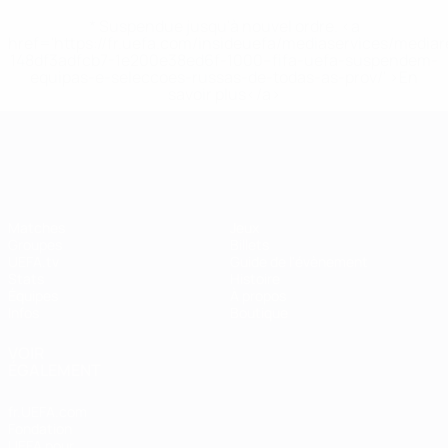
* Suspendue jusqu'à nouvel ordre. <a
href='https://fr.uefa.com/insideuefa/mediaservices/media
148df3adfcb7-1e200e38ed6f-1000--fifa-uefa-suspendem-
equipas-e-seleccoes-russas-de-todas-as-prov/' >En
savoir plus</a>
EURO féminin
Matches
Jeux
Groupes
Billets
UEFA.tv
Guide de l'évènement
Stats
Histoire
Équipes
À propos
Infos
Boutique
VOIR
ÉGALEMENT
fr.UEFA.com
Fondation
UEFA pour