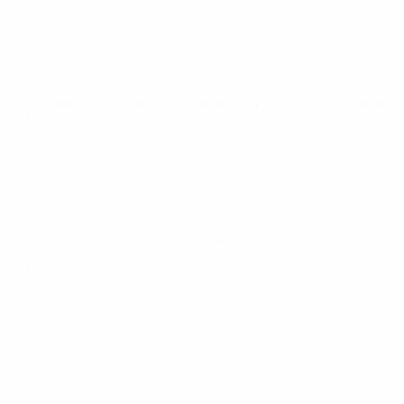
UEFA Women's Nations League
mar. 26 sept. 2023
· Phase
de ligues
UEFA Women's Nations League
ven. 22 sept. 2023
· Phase
de ligues