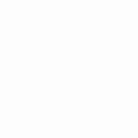
SUIVEZ-NOUS SUR
Télécharger l'appli officielle
Vie privée
Conditions d'utilisation
Politique de cookies
Paramètres des cookies
© 1998-2026 UEFA. Tous droits réservés.
La désignation UEFA, le logo de l'UEFA et toutes les marques liées
aux compétitions de l'UEFA sont protégés en tant que marques
et/ou droits d'auteur de l'UEFA. Toute utilisation de ces marques
déposées à des fins commerciales est interdite. L'utilisation de la
plate-forme UEFA.com implique que vous acceptez les Conditions