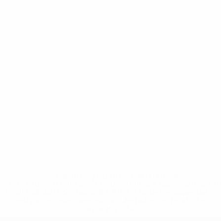
* Suspendue jusqu'à nouvel ordre. <a
href='https://fr.uefa.com/insideuefa/mediaservices/media
148df3adfcb7-1e200e38ed6f-1000--fifa-uefa-suspendem-
equipas-e-seleccoes-russas-de-todas-as-prov/' >En
savoir plus</a>