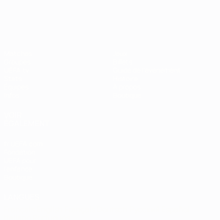
EURO féminin
Matches
Jeux
Groupes
Billets
UEFA.tv
Guide de l'évènement
Stats
Histoire
Équipes
À propos
Infos
Boutique
VOIR
ÉGALEMENT
fr.UEFA.com
Fondation
UEFA pour
l'enfance
Boutique
LANGUES
Français
English
Français
Deutsch
Русский
Español
Italiano
Português