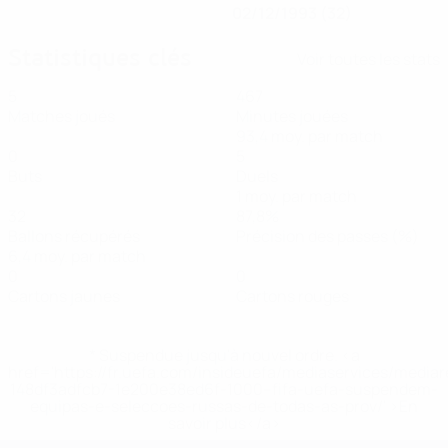
02/12/1993 (32)
Statistiques clés
Voir toutes les stats
5
467
Matches joués
Minutes jouées
93,4 moy. par match
0
5
Buts
Duels
1 moy. par match
32
87,8%
Ballons récupérés
Précision des passes (%)
6,4 moy. par match
0
0
Cartons jaunes
Cartons rouges
* Suspendue jusqu'à nouvel ordre. <a
href='https://fr.uefa.com/insideuefa/mediaservices/media
148df3adfcb7-1e200e38ed6f-1000--fifa-uefa-suspendem-
equipas-e-seleccoes-russas-de-todas-as-prov/' >En
savoir plus</a>