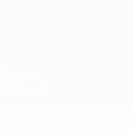
Passer
au
contenu
Nations League &amp; EURO féminin
Obtenir
principal
Scores &amp; stats foot en direct
EURO féminin
CECILIA
Cecilia Salvai Stats 2025
SALVAI
Italie
Juventus
Accueil
Stats
Matches
Défenseure
23
POSTE
NUMÉRO
Italie
PAYS
DATE DE NAISSANCE