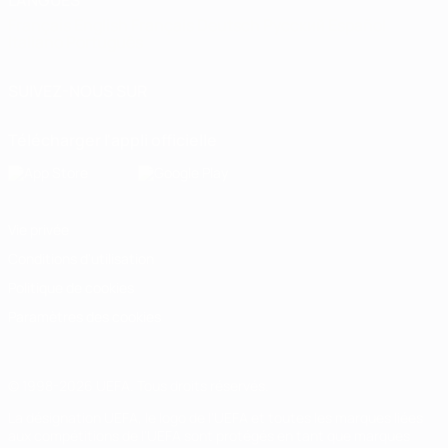
LANGUES
Français
English
Français
Deutsch
Русский
Español
Italiano
Português
SUIVEZ-NOUS SUR
Télécharger l'appli officielle
Vie privée
Conditions d'utilisation
Politique de cookies
Paramètres des cookies
© 1998-2026 UEFA. Tous droits réservés.
La désignation UEFA, le logo de l'UEFA et toutes les marques liées
aux compétitions de l'UEFA sont protégés en tant que marques