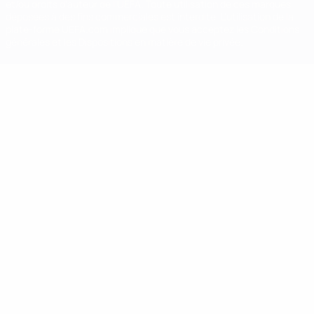
et/ou droits d'auteur de l'UEFA. Toute utilisation de ces marques
déposées à des fins commerciales est interdite. L'utilisation de la
plate-forme UEFA.com implique que vous acceptez les Conditions
générales et les Dispositions en matière de vie privée.