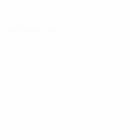
DATE DE NAISSANCE
15/4/1994 (32)
Statistiques clés
Voir toutes les stats
5
480
Matches joués
Minutes jouées
96 moy. par match
0
8
Buts
Duels
1,6 moy. par match
30
90%
Ballons récupérés
Précision des passes (%)
6 moy. par match
2
0
Cartons jaunes
Cartons rouges
0,4 moy. par match
* Suspendue jusqu'à nouvel ordre. <a
href='https://fr.uefa.com/insideuefa/mediaservices/media
148df3adfcb7-1e200e38ed6f-1000--fifa-uefa-suspendem-