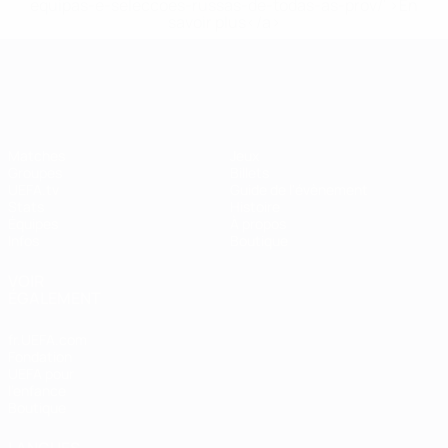
equipas-e-seleccoes-russas-de-todas-as-prov/' >En
savoir plus</a>
EURO féminin
Matches
Jeux
Groupes
Billets
UEFA.tv
Guide de l'évènement
Stats
Histoire
Équipes
À propos
Infos
Boutique
VOIR
ÉGALEMENT
fr.UEFA.com
Fondation
UEFA pour
l'enfance
Boutique