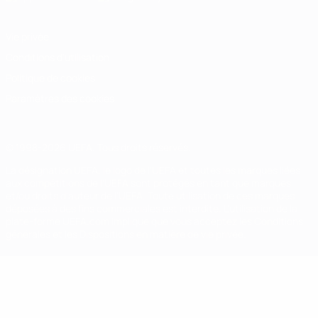
Vie privée
Conditions d'utilisation
Politique de cookies
Paramètres des cookies
© 1998-2026 UEFA. Tous droits réservés.
La désignation UEFA, le logo de l'UEFA et toutes les marques liées
aux compétitions de l'UEFA sont protégés en tant que marques
et/ou droits d'auteur de l'UEFA. Toute utilisation de ces marques
déposées à des fins commerciales est interdite. L'utilisation de la
plate-forme UEFA.com implique que vous acceptez les Conditions
générales et les Dispositions en matière de vie privée.