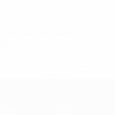
NED
25
9
-
R. Jansen
13
NED
35
9
1
Snoeijs
15
NED
29
11
-
Entraîneur ou entraîneure
Andries Jonker
NED
* Suspendue jusqu'à nouvel ordre. <a
href='https://fr.uefa.com/insideuefa/mediaservices/media
148df3adfcb7-1e200e38ed6f-1000--fifa-uefa-suspendem-
equipas-e-seleccoes-russas-de-todas-as-prov/' >En
savoir plus</a>
EURO féminin
Matches
Jeux
Groupes
Billets