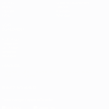
UEFA.tv
Guide de l'évènement
Stats
Histoire
Équipes
À propos
Infos
Boutique
VOIR
ÉGALEMENT
fr.UEFA.com
Fondation
UEFA pour
l'enfance
Boutique
LANGUES
Français
English
Français
Deutsch
Русский
Español
Italiano
Português
SUIVEZ-NOUS SUR
Télécharger l'appli officielle