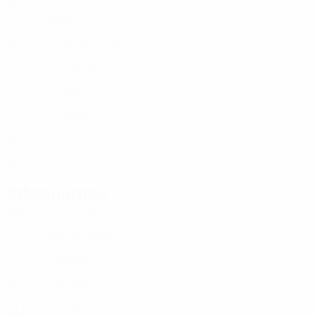
NED
29
9
1
Spitse
8
NED
36
17
-
Van de Donk
10
NED
35
17
1
Groenen
14
NED
31
14
-
Pelova
17
NED
27
13
2
Kaptein
19
NED
20
11
-
Egurrola
21
NED
26
15
2
Attaquantes
Âge
J
G
Leuchter
5
NED
25
5
-
Beerensteyn
7
NED
29
17
9
Miedema
9
NED
30
7
2
Brugts
11
NED
23
16
3
Grant
12