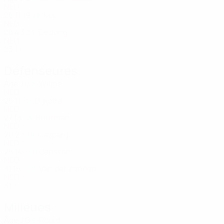
NED
26
11
19
Kop
16
NED
28
4
3
De Jong
23
NED
23
1
-
Défenseures
Âge
J
G
Wilms
2
NED
25
11
-
Dijkstra
3
NED
27
13
-
Buurman
4
NED
20
2
-
Casparij
18
NED
25
14
-
Janssen
20
NED
31
15
-
Van der Zanden
22
NED
31
-
-
Milieues
Âge
J
G
Roord
6