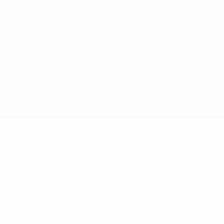
Paramètres des cookies
© 1998-2026 UEFA. Tous droits réservés.
La désignation UEFA, le logo de l'UEFA et toutes les marques liées
aux compétitions de l'UEFA sont protégés en tant que marques
et/ou droits d'auteur de l'UEFA. Toute utilisation de ces marques
déposées à des fins commerciales est interdite. L'utilisation de la
plate-forme UEFA.com implique que vous acceptez les Conditions
générales et les Dispositions en matière de vie privée.