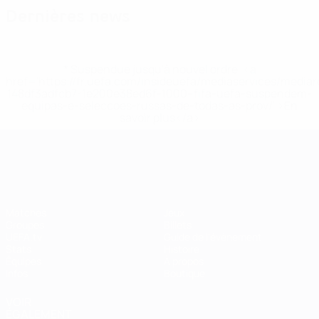
Dernières news
* Suspendue jusqu'à nouvel ordre. <a
href='https://fr.uefa.com/insideuefa/mediaservices/media
148df3adfcb7-1e200e38ed6f-1000--fifa-uefa-suspendem-
equipas-e-seleccoes-russas-de-todas-as-prov/' >En
savoir plus</a>
EURO féminin
Matches
Jeux
Groupes
Billets
UEFA.tv
Guide de l'évènement
Stats
Histoire
Équipes
À propos
Infos
Boutique
VOIR
ÉGALEMENT