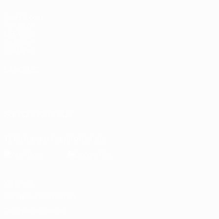
fr.UEFA.com
Fondation
UEFA pour
l'enfance
Boutique
LANGUES
Français
English
Français
Deutsch
Русский
Español
Italiano
Português
SUIVEZ-NOUS SUR
Télécharger l'appli officielle
Vie privée
Conditions d'utilisation
Politique de cookies