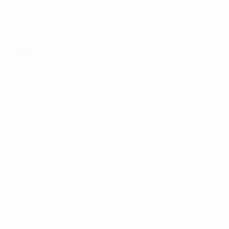
Statistiques clés
5
9
Buts
Buts concédés
1,67 moy. par match
3 moy. par match
55,34%
80,34%
Possession (%)
Précision des passes (%)
121
20
Ballons récupérés
Duels gagnés
40,34 moy. par match
6,67 moy. par match
1
7
Sans prendre de but
Arrêts
0,34 moy. par match
2,34 moy. par match
3
0
Cartons jaunes
Cartons rouges
1 moy. par match
Voir toutes les stats