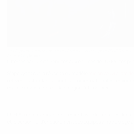
Les Espagnoles arrivent à leur hôtel à Lausanne pour l'EURO fémini
AFP via Getty Images
Offertes par l’unité Services aux équipes de l’UEFA, ces p
S’appuyant sur la réussite du modèle
mis en œuvre lors d
relever les standards pour les équipes nationales féminine
équipes masculines en Allemagne l’été dernier.
L’UEFA a communiqué étroitement avec les équipes depuis l
et le personnel d’encadrement des équipes à notre siège à 