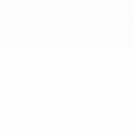
n de l'UEFA 2025.
restations sont destinées à optimiser la performance sportive
e l’EURO 2024
, elles reflètent
l’engagement continu de l’UEFA
à
s. Le but est de fournir aux équipes participant à l’EURO fémi
e début de la phase de qualification et a organisé un
atelier 
Nyon en avril.