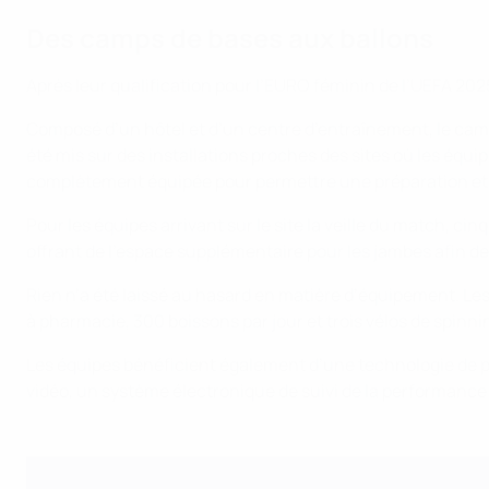
Des camps de bases aux ballons
Après leur qualification pour l’EURO féminin de l’UEFA 2025
Composé d’un hôtel et d’un centre d’entraînement, le camp
été mis sur des installations proches des sites où les équi
complètement équipée pour permettre une préparation et 
Pour les équipes arrivant sur le site la veille du match, ci
offrant de l’espace supplémentaire pour les jambes afin de
Rien n’a été laissé au hasard en matière d’équipement. Le
à pharmacie, 300 boissons par jour et trois vélos de spinni
Les équipes bénéficient également d’une technologie de 
vidéo, un système électronique de suivi de la performance 