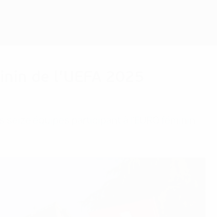
Obtenir
minin de l’UEFA 2025
s seize équipes participant à l’EURO féminin