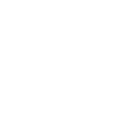
légiés lors de la sélection des camps de base.
t les entraînements n’ont été achetés qu’en cas de
’entraînement a été améliorée et ils seront entretenus par
A pour une utilisation future, tandis que les séances
nité Services aux équipes de l’UEFA jette les bases d’un