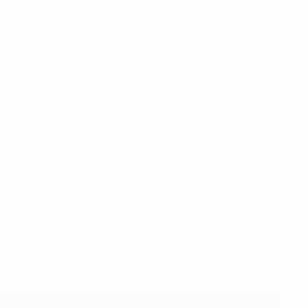
4 options possibles dans toute la Suisse.
rnent et se préparent pendant la compétition. L’accent a
s camps de base finalisée
, chaque installation a été
sfert sont aussi disponibles ainsi que des bus tout confort
rdes, cinq porte-bouteilles, deux glacières, deux trousses
mment des systèmes d’examen médical et tactique par
de l’UEFA.