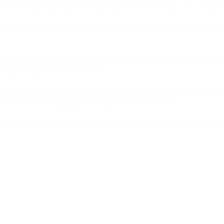
 l’endroit où les matches de groupe se disputeront ont été privi
é durant le tournoi, tandis que l’équipement pour les matches e
ans le pays organisateur, la qualité des terrains des centres d
d’experts pendant le tournoi.
tériel pour les matches et les entraînements financé par l’UEF
ase favoriseront l’engagement de la communauté.
é, de fournir des équipements ou de soutenir la durabilité, l’u