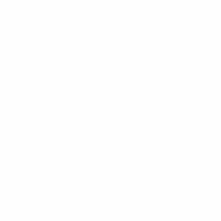
Pour favoriser les pratiques durables, des sites proches de
L’UEFA fournit des conseils clairs en matière de durabilit
nécessité.
Afin de garantir que le tournoi offre un héritage durable d
du personnel local en charge des terrains avec le soutien 
Les centres d’entraînement pourront aussi conserver le ma
d’entraînement publiques dans les villes des camps de b
Qu’il s’agisse de proposer des installations de haute qualit
EURO féminin historique.
Participez à l’EURO féminin de l’UEFA 2025
© 1998-2026 UEFA. All rights reserved.
Mis à jour le: mardi 1 juillet 2025