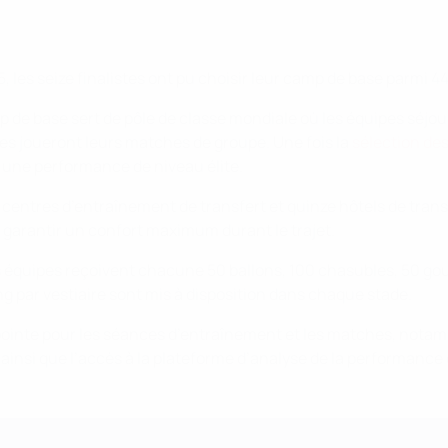
, les seize finalistes ont pu choisir leur camp de base parmi 4
 de base sert de pôle de classe mondiale où les équipes séjou
pes joueront leurs matches de groupe. Une fois la
sélection de
une performance de niveau élite.
nq centres d’entraînement de transfert et quinze hôtels de tran
 garantir un confort maximum durant le trajet.
s équipes reçoivent chacune 50 ballons, 100 chasubles, 50 gou
ng par vestiaire sont mis à disposition dans chaque stade.
pointe pour les séances d’entraînement et les matches, nota
ainsi que l’accès à la plateforme d’analyse de la performance 