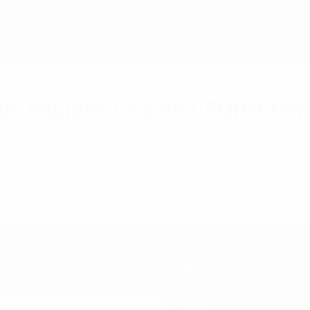
 aux équipes lors de l’EURO fé
uteilles en passant par les vélos de spinning, le
plet de services dès leur arrivée en Suisse.