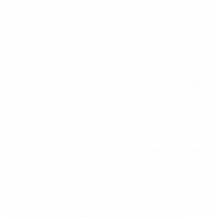
commune des droits humains
signée par le
gouvernement fédéral suisse, les villes hôtes,
l’Association Suisse de Football (ASF) et l’UEFA en
mars 2025.
Cette déclaration précise les responsabilités de
chacun des organes en présence et souligne la
nécessité d’une collaboration pour créer un contexte
accueillant et chaleureux pour tous les participants :
joueuses, entraîneurs, arbitres, personnel, bénévoles
et supporters.
La stratégie ESG définit également des directives
claires pour garantir l’accessibilité sur l’ensemble des
sites. Elle prévoit des infrastructures de stade
accessibles, des commentaires en audiodescription et
des informations sur le tournoi faciles à comprendre et
inclusives.
En outre, toute personne qui aura besoin d’une