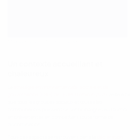
Maddli lors d’un match de la Suisse.
Un contexte accueillant et
chaleureux
La
stratégie environnementale, sociale et de
gouvernance (ESG) de l’EURO féminin 2025
veille à ce
que tous les groupes sociaux et toutes les
communautés puissent se sentir intégrés au tournoi
en prévenant et en combattant toute forme de
discrimination.
Tous ces aspects se retrouvent dans la
déclaration