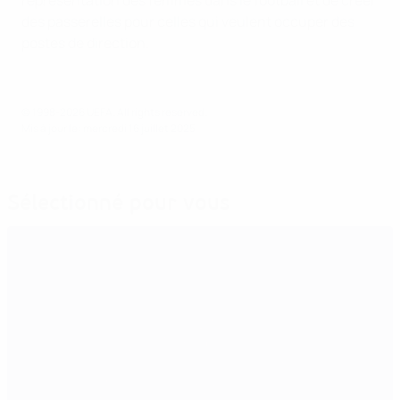
représentation des femmes dans le football et de créer
des passerelles pour celles qui veulent occuper des
postes de direction.
© 1998-2026 UEFA. All rights reserved.
Mis à jour le: mercredi 16 juillet 2025
Sélectionné pour vous