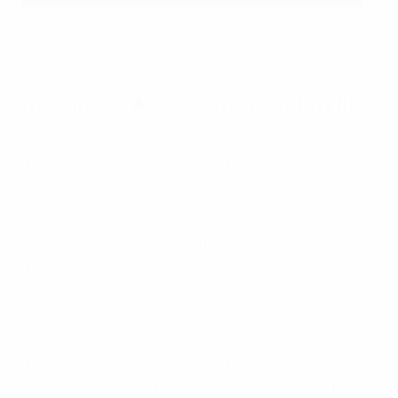
Des supporters des Pays-Bas et de la Suisse à l’EURO
féminin 2022.
UEFA via Getty Images
Des activités pour toute la famille
Chacune des huit villes hôtes de l’EURO féminin 2025
disposera d’une zone des supporters en centre-ville,
qui offrira une gamme complète d’activités pour tous
les âges.
Parmi les divertissements proposés : retransmission
des matches, concerts, ateliers, démonstrations,
ateliers maquillage et terrains de football adaptés aux
enfants.
Maddli, la
mascotte officielle de l’EURO féminin 2025
,
devrait également être de la partie. Maddli est une
jeune saint-bernard fougueuse inspirée par Madeleine