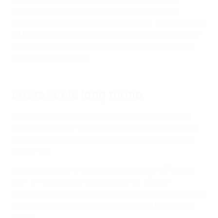
assistance dans les stades pourra accéder aux
services d’une équipe de sensibilisation, et des canaux
de feed-back et de reporting seront mis en place pour
tous ceux qui souhaiteront donner leur avis sur leur
expérience du tournoi.
Effets sur le long terme
L’EURO féminin 2025 va laisser un héritage dans le
pays organisateur, avec l’objectif de continuer à faire
du football un outil d’inclusion bien après le coup de
sifflet final.
Guidé par
le plan d’héritage commun de l’UEFA et de
l’ASF, « Here to Stay » (Là pour durer)
, l’EURO
féminin 2025 stimulera le développement à long terme
et durable du football de base et du football féminin
d’élite.