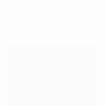
Boll, la première femme licenciée de l’histoire du
football helvétique.
Grâce à son caractère chaleureux et joueur, Maddli
permettra aux supporters de tous âges de se créer des
souvenirs inoubliables.