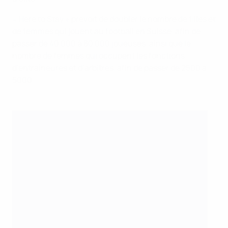
« Here to Stay » prévoit de doubler le nombre de filles et
de femmes qui jouent au football en Suisse, afin de
passer de 40 000 à 80 000 joueuses, ainsi que le
nombre de femmes qui occupent les fonctions
d’entraîneures et d’arbitres, afin de passer de 2500 à
5000.