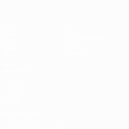
EURO féminin
Matches
Jeux
Groupes
Billets
UEFA.tv
Guide de l'évènement
Stats
Histoire
Équipes
À propos
Infos
Boutique
VOIR
ÉGALEMENT
fr.UEFA.com
Fondation
UEFA pour
l'enfance
Boutique
SUIVEZ-NOUS SUR
Télécharger l'appli officielle