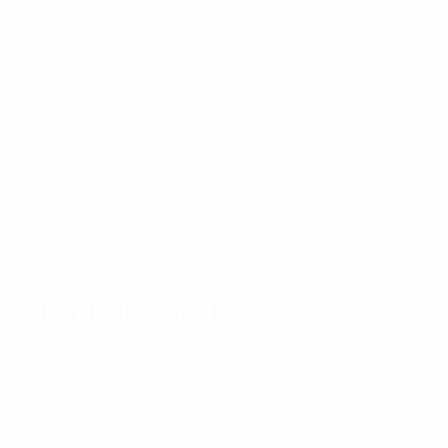
droits humains, la Suisse est prête à accueillir tout le
monde cet été.
L’organisation de cet événement est axée sur la
création d’un environnement accueillant pour les
enfants et les jeunes, et plusieurs politiques de
sauvegarde de l’enfance sont intégrées au
fonctionnement de chaque site.
Abordable pour tous
Les plus grands talents de la discipline seront présents
à l’EURO féminin 2025, notamment
l’Espagnole Aitana
Bonmatí, dernière lauréate du Ballon d’Or
, l’Anglaise
Alessia Russo, la Polonaise Ewa Pajor et la Française