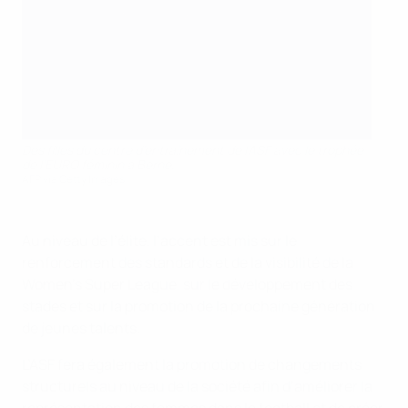
Des filles du centre d’entraînement de l’ASF avec le trophée
de l’EURO féminin à Berne.
AFP via Getty Images
Au niveau de l’élite, l’accent est mis sur le
renforcement des standards et de la visibilité de la
Women’s Super League, sur le développement des
stades et sur la promotion de la prochaine génération
de jeunes talents.
L’ASF fera également la promotion de changements
structurels au niveau de la société afin d’améliorer la