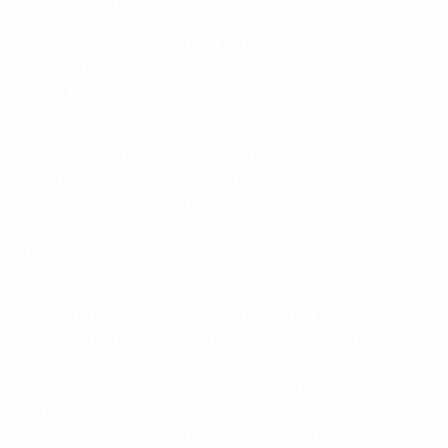
Sandy Baltimore.
Les supporters pourront admirer ces joueuses de
classe mondiale et beaucoup d’autres à des prix
abordables puisque le
prix des billets commence à
CHF 25
.
Sur le territoire suisse, les détenteurs de billets
bénéficieront aussi de la gratuité des transports
publics, ce qui leur offre une valeur ajoutée. Le jour du
match, ils pourront utiliser leurs billets pour un aller-
retour en deuxième classe entre toute localité suisse
et le stade.
Cette initiative fait non seulement la promotion des
déplacements durables, mais elle rend également le
tournoi plus accessible. Une famille de quatre
personnes pourra ainsi assister à un match de l’EURO
féminin 2025 pour CHF 100, par exemple. C’est une
manière de nous assurer que tout le monde puisse