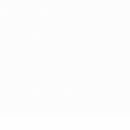
Vie privée
Conditions d'utilisation
Politique de cookies
Paramètres des cookies
© 1998-2026 UEFA. Tous droits réservés.
La désignation UEFA, le logo de l'UEFA et toutes les marques liées
aux compétitions de l'UEFA sont protégés en tant que marques
et/ou droits d'auteur de l'UEFA. Toute utilisation de ces marques
déposées à des fins commerciales est interdite. L'utilisation de la
plate-forme UEFA.com implique que vous acceptez les Conditions
générales et les Dispositions en matière de vie privée.