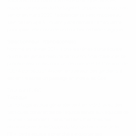
'Kika' a eu pour habitude d'être prolifique dans les
équipes de jeunes du Portugal et, depuis ses débuts en
senior en mars 2020, l'adolescente s'est imposée au
sein de l'équipe A. Jouant juste derrière l'attaquante
principale, elle possède un toucher de balle magique.
Sélectionneur :
Francisco Neto
Nommé en février 2014, il pris les rênes d'une équipe
qui n'avait jamais disputé de tournoi final majeur et se
prépare désormais pour un deuxième EURO féminin de
l'UEFA consécutif. Ancien entraîneur des gardiens, il
est arrivé après un passage en Inde avec Goa.
Tout sur l'EURO
Tactique
Le Portugal évolue généralement en 4-3-3, avec des
tactiques cohérentes de l'équipe senior aux équipes de
jeunes. Cependant, dans certains matches des
éliminatoires de la Coupe du Monde Féminine de la
FIFA, cette équipe a cherché à exploiter ses