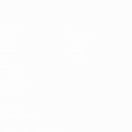
EURO féminin
Matches
Jeux
Groupes
Billets
UEFA.tv
Guide de l'évènement
Stats
Histoire
Équipes
À propos
Infos
Boutique
VOIR
ÉGALEMENT
fr.UEFA.com
Fondation
UEFA pour
l'enfance
Boutique
SUIVEZ-NOUS SUR
Télécharger l'appli officielle