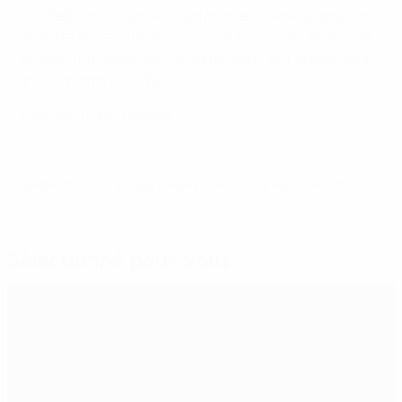
l'Angleterre malgré deux défaites en phase de groupes
avant et après une victoire 2-1 contre l'Écosse, équipe
qu'elles ont également éliminée dans leur groupe des
éliminatoires pour 2022.
L'app de l'EURO féminin
© 1998-2026 UEFA. All rights reserved.
Mis à jour le: mardi 17 mai 2022
Sélectionné pour vous