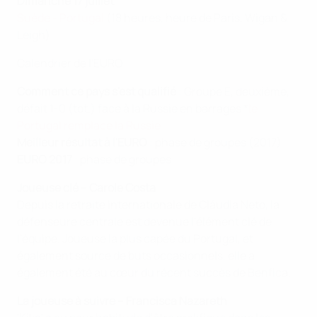
Dimanche 17 juillet
Suède - Portugal
(18 heures, heure de Paris, Wigan &
Leigh)
Calendrier de l'EURO
Comment ce pays s'est qualifié
: Groupe E, deuxième,
défait 1-0 (tot.) face à la Russie en barrages *
le
Portugal remplace la Russie
Meilleur résultat à l'EURO
: phase de groupes (2017)
EURO 2017
: phase de groupes
Joueuse clé – Carole Costa
Depuis la retraite internationale de Cláudia Neto, la
défenseure centrale est devenue l'élément clé de
l'équipe. Joueuse la plus capée du Portugal, et
également source de buts occasionnels, elle a
également été au cœur du récent succès de Benfica.
La joueuse à suivre – Francisca Nazareth