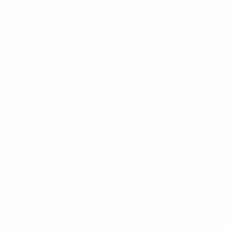
talentueuses ailières en déployant un 3-5-2, avec
Dolores Silva en pivot du milieu de terrain aux côtés
d'Andreia Norton, Jessica Silva, Kika Nazareth, Ana
Borges et Diana Silva étant chargées de l'animation
offensive.
Histoire
Le Portugal avait beaucoup d'expérience en jouant
avec les meilleures équipes depuis l'organisation
annuelle de la Coupe de l'Algarve à partir du milieu des
années 1990, cette équipe ayant également participé
au premier EURO féminin de 1984, leur unique
compétition majeure pendant une décennie.
Cependant, après avoir perdu en barrages pour les
éditions 1997 et 2001, elles n'ont disputé de tournoi
final qu'à l'EURO féminin 2017, éliminant la Roumanie
grâce aux buts inscrits à l'extérieur après
prolongations en barrages. Une fois aux Pays-Bas, les
Lusitaniennes ont posé des difficultés à l'Espagne et