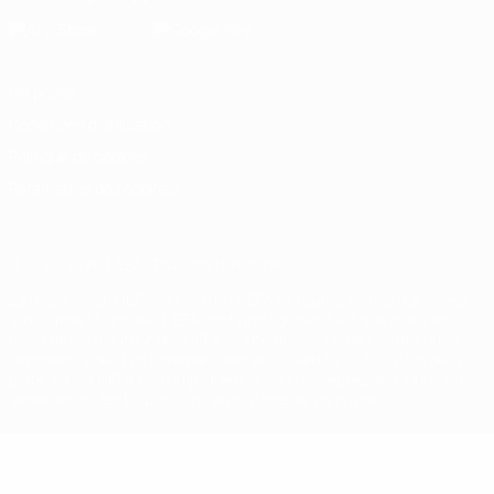
Vie privée
Conditions d'utilisation
Politique de cookies
Paramètres des cookies
© 1998-2026 UEFA. Tous droits réservés.
La désignation UEFA, le logo de l'UEFA et toutes les marques liées
aux compétitions de l'UEFA sont protégés en tant que marques
et/ou droits d'auteur de l'UEFA. Toute utilisation de ces marques
déposées à des fins commerciales est interdite. L'utilisation de la
plate-forme UEFA.com implique que vous acceptez les Conditions
générales et les Dispositions en matière de vie privée.