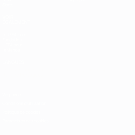
Stats
VOIR
ÉGALEMENT
fr.UEFA.com
Fondation
UEFA pour
l'enfance
LANGUES
Français
English
Français
Deutsch
Русский
Español
Italiano
Português
Vie privée
Conditions d'utilisation
Politique de cookies
Paramètres des cookies