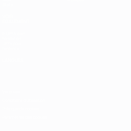
Stats
VOIR
ÉGALEMENT
fr.UEFA.com
Fondation
UEFA pour
l'enfance
LANGUES
Français
English
Français
Deutsch
Русский
Español
Italiano
Português
Vie privée
Conditions d'utilisation
Politique de cookies
Paramètres des cookies