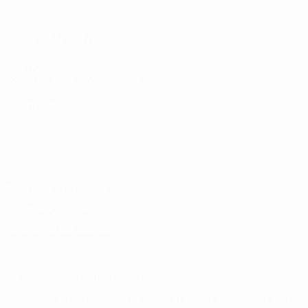
Stats
VOIR ÉGALEMENT
fr.UEFA.com
Fondation UEFA pour l'enfance
LANGUES
Français
English
Français
Deutsch
Русский
Español
Italiano
Vie privée
Conditions d'utilisation
Politique de cookies
Paramètres des cookies
© 1998-2026 UEFA. Tous droits réservés.
La désignation UEFA, le logo de l'UEFA et toutes les marques liées a