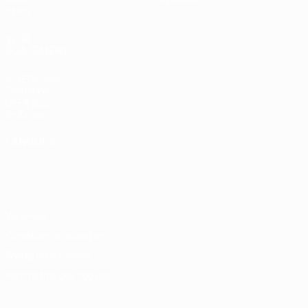
Stats
VOIR
ÉGALEMENT
fr.UEFA.com
Fondation
UEFA pour
l'enfance
LANGUES
Français
English
Français
Deutsch
Русский
Español
Italiano
Português
Vie privée
Conditions d'utilisation
Politique de cookies
Paramètres des cookies