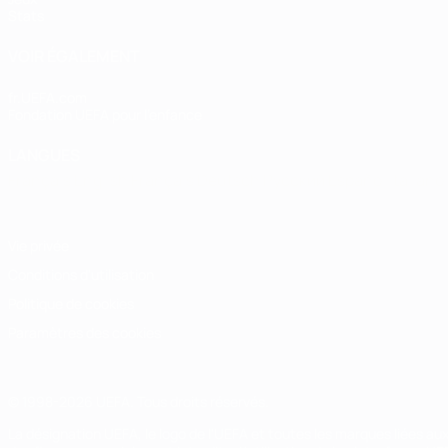
Stats
VOIR ÉGALEMENT
fr.UEFA.com
Fondation UEFA pour l'enfance
LANGUES
Français
English
Français
Deutsch
Русский
Español
Italiano
Vie privée
Conditions d'utilisation
Politique de cookies
Paramètres des cookies
© 1998-2026 UEFA. Tous droits réservés.
La désignation UEFA, le logo de l'UEFA et toutes les marques liées a