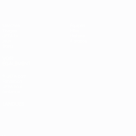
Matches
Équipes
Tirages
Infos
UEFA.tv
Histoire
Jeux
À propos
Stats
VOIR
ÉGALEMENT
fr.UEFA.com
Fondation
UEFA pour
l'enfance
LANGUES
Français
English
Français
Deutsch
Русский
Español
Italiano
Português