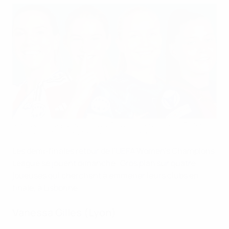
Vanessa Gilles (Lyon), Alessia Russo (Arsenal), Guro Reiten
(Chelsea) et Clàudia Pina (FC Baarcelona)
UEFA
Les demi-finales retour de l’UEFA Women’s Champions
League se jouent dimanche . Gros plan sur quatre
joueuses qui cherchent à emmener leurs clubs en
finale, à Lisbonne.
Vanessa Gilles (Lyon)