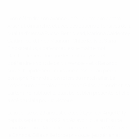
Lyon défendra son avance de 2-1 à domicile contre
Arsenal, dimanche, et avec des options offensives de la
qualité d’Alessia Russo, Beth Mead, Mariona Caldentey,
Caitlin Foord, Frida Maanum, Chloe Kelly et Stina
Blackstenius, « défendre » est le maître mot.
Habituellement, lorsque les mots « Lyon » et
« défendre » vont de pair, « Wendie » et « Renard »
suivent rapidement, mais une blessure au pied a
consigné Renard au banc lors du match aller. La
défenseure centrale canadienne Gilles, cependant, sa
partenaire habituelle, était bel et bien présente, et elle
a été cruciale pour la victoire.
La joueuse de 29 ans est prêtée à Lyon par Angel City
depuis septembre 2022, après avoir joué en France
pour Bordeaux. Médaillée d’or olympique en 2021 avec
le Canada, Gilles allie force physique, jeu aérien et