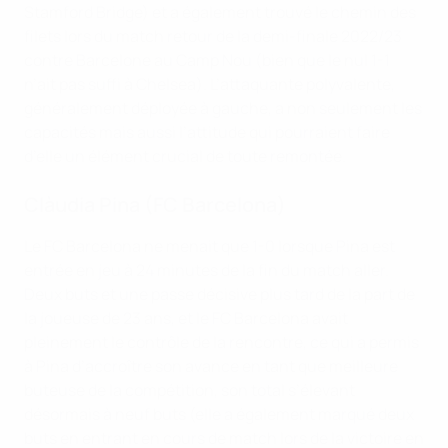
Stamford Bridge) et a également trouvé le chemin des
filets lors du match retour de la demi-finale 2022/23
contre Barcelone au Camp Nou (bien que le nul 1-1
n’ait pas suffi à Chelsea). L’attaquante polyvalente,
généralement déployée à gauche, a non seulement les
capacités mais aussi l’attitude qui pourraient faire
d’elle un élément crucial de toute remontée.
Clàudia Pina (FC Barcelona)
Le FC Barcelona ne menait que 1-0 lorsque Pina est
entrée en jeu à 24 minutes de la fin du match aller.
Deux buts et une passe décisive plus tard de la part de
la joueuse de 23 ans, et le FC Barcelona avait
pleinement le contrôle de la rencontre, ce qui a permis
à Pina d’accroître son avance en tant que meilleure
buteuse de la compétition, son total s’élevant
désormais à neuf buts (elle a également marqué deux
buts en entrant en cours de match lors de la victoire en