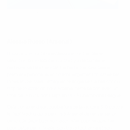
Vanessa Gilles, de Lyon, contre Frida Maanum, d’Arsenal, au
match aller
Getty Images
Alessia Russo (Arsenal)
Russo a surmonté une blessure contractée en
sélection pour débuter contre Lyon la semaine
dernière, sa tête heurtant la barre transversale en
première période, avant d’être largement frustrée par
Gilles et Cie. Mais l’attaquante anglaise n’a pas connu
trop de frustration pour Arsenal cette saison avec un
total de 18 buts, dont sept en UEFA Champions League.
Cela comprend son doublé lors de la victoire 3-0 contre
le Real Madrid qui a permis à Arsenal de renverser un
déficit de deux buts au match aller pour se qualifier
pour cette demi-finale. Son travail acharné et son