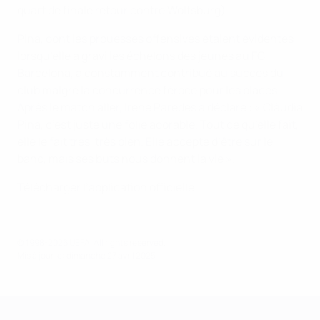
quart de finale retour contre Wolfsburg).
Pina, dont les prouesses offensives étaient évidentes
lorsqu’elle a gravi les échelons des jeunes au FC
Barcelona, a constamment contribué au succès du
club malgré la concurrence féroce pour les places.
Après le match aller, Irene Paredes a déclaré : « Clàudia
Pina, c’est juste une folie adorable. Tout ce qu’elle fait,
elle le fait très, très bien. Elle accepte d’être sur le
banc, mais ses buts nous donnent la vie ».
Télécharger l’application officielle
© 1998-2026 UEFA. All rights reserved.
Mis à jour le: dimanche 27 avril 2025
UEFA Women's Champions League