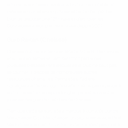
altruisme sont associés à une finition redoutable, et
cela sera crucial alors qu’Arsenal tente d’empêcher
e
Lyon de disputer une 12
finale et d’envoyer les
Gunneuses à leur première finale depuis 2007.
Guro Reiten (Chelsea)
Chelsea doit remonter une défaite 4-1 le FC Barcelona,
et si Lauren James et Sam Kerr font partie des
joueuses blessées vers lesquelles le club ne peut pas
se tourner, il dispose de nombreuses autres
ressources offensives. Parmi elles, l’ailière
norvégienne Reiten, qui n’est elle-même pas revenue à
au top de sa forme depuis longtemps, est souvent la
joueuse des grands matches de Chelsea.
Rien que cette saison, elle a marqué à domicile contre
Manchester City, Manchester United, Arsenal et le Real
Madrid (seul le match contre United ne s’est pas joué à