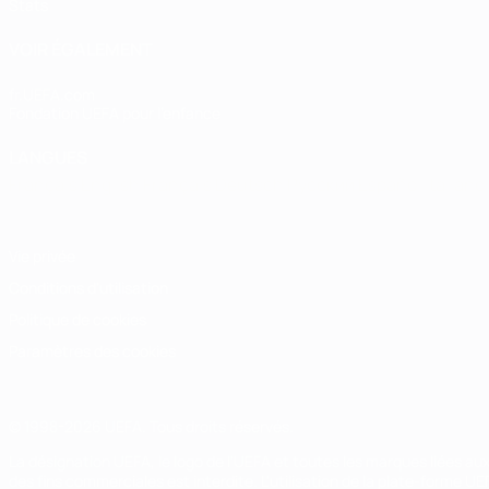
Stats
VOIR ÉGALEMENT
fr.UEFA.com
Fondation UEFA pour l'enfance
LANGUES
Français
English
Français
Deutsch
Русский
Español
Italiano
Vie privée
Conditions d'utilisation
Politique de cookies
Paramètres des cookies
© 1998-2026 UEFA. Tous droits réservés.
La désignation UEFA, le logo de l'UEFA et toutes les marques liées a
des fins commerciales est interdite. L'utilisation de la plate-forme U