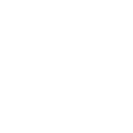
réglementaire, deux périodes de prolongation de 15
minutes seront jouées. Si l’une des équipes marque
plus de buts que l’autre pendant la prolongation, cette
équipe est déclarée vainqueur. Si les scores restent à
égalité après la prolongation, les vainqueurs seront
déterminés par une séance de tirs au but.
Que reçoivent les vainqueures ?
Le trophée de la Women’s Champions League mesure
60 cm de hauteur, pèse 10 kg et est en argent sterling.
Ses bras en spirale et son corps central symbolisent le
dynamisme et la force.
Les vainqueures de l’édition 2026/27 obtiennent
également une place dans la phase de ligue de l’UEFA
Women’s Champions League 2027/28.