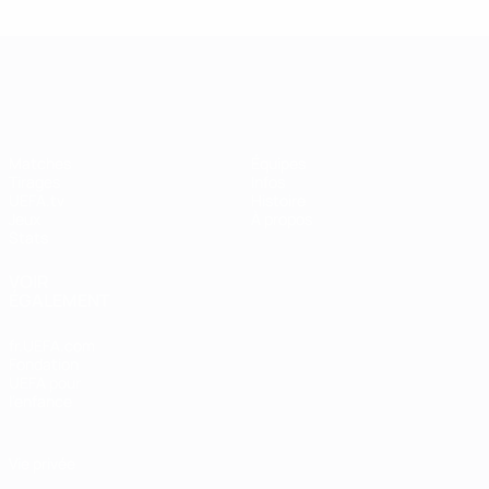
UEFA Women's Champions League
Matches
Équipes
Tirages
Infos
UEFA.tv
Histoire
Jeux
À propos
Stats
VOIR
ÉGALEMENT
fr.UEFA.com
Fondation
UEFA pour
l'enfance
Vie privée