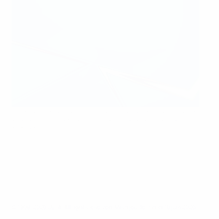
Le stade National de Varsovie possède une façade rouge et
blanche saisissante qui ressemble à un drapeau polonais
flottant
Getty Images
© 1998-2026 UEFA. All rights reserved.
Mis à jour le: mardi 16 juin 2026