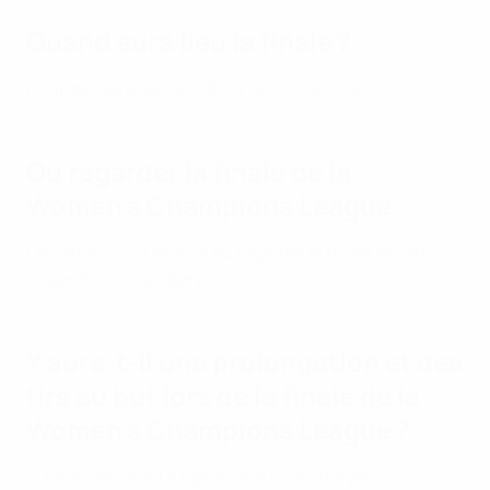
Quand aura lieu la finale ?
La finale aura lieu les 28, 29 ou 30 mai 2027.
Où regarder la finale de la
Women’s Champions League
Les détails sur l’endroit où regarder la finale seront
disponibles ici en temps voulu.
Y aura-t-il une prolongation et des
tirs au but lors de la finale de la
Women’s Champions League ?
Si les scores sont à égalité à la fin du temps