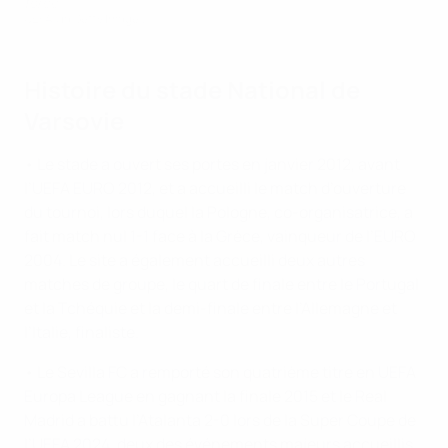
force
UEFA via Getty Images
Histoire du stade National de
Varsovie
• Le stade a ouvert ses portes en janvier 2012, avant
l’UEFA EURO 2012, et a accueilli le match d’ouverture
du tournoi, lors duquel la Pologne, co-organisatrice, a
fait match nul 1-1 face à la Grèce, vainqueur de l’EURO
2004. Le site a également accueilli deux autres
matches de groupe, le quart de finale entre le Portugal
et la Tchéquie et la demi-finale entre l’Allemagne et
l’Italie, finaliste.
• Le Sevilla FC a remporté son quatrième titre en UEFA
Europa League en gagnant la finale 2015 et le Real
Madrid a battu l’Atalanta 2-0 lors de la Super Coupe de
l’UEFA 2024, deux des événements majeurs accueillis