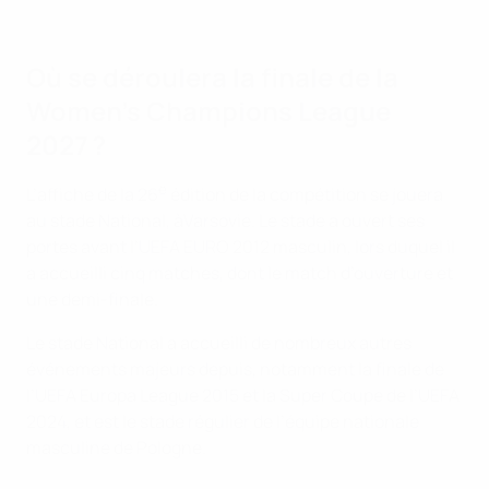
Où se déroulera la finale de la
Women’s Champions League
2027 ?
e
L’affiche de la 26
édition de la compétition se jouera
au stade National, àVarsovie. Le stade a ouvert ses
portes avant l’UEFA EURO 2012 masculin, lors duquel il
a accueilli cinq matches, dont le match d’ouverture et
une demi-finale.
Le stade National a accueilli de nombreux autres
événements majeurs depuis, notamment la finale de
l’UEFA Europa League 2015 et la Super Coupe de l’UEFA
2024, et est le stade régulier de l’équipe nationale
masculine de Pologne.