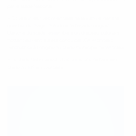
par le stade National.
• Situé sur les rives orientales de la Vistule, dans le
quartier de Praga-Południe, la façade rouge et
blanche du stade ressemble à un drapeau polonais
flottant au vent. Il a été conçu par JSK Architekci,
l’entreprise à l’origine du stade municipal de Wroclaw.
• Le stade National est situé sur le site de l’ancien
e
stade du 10
anniversaire.