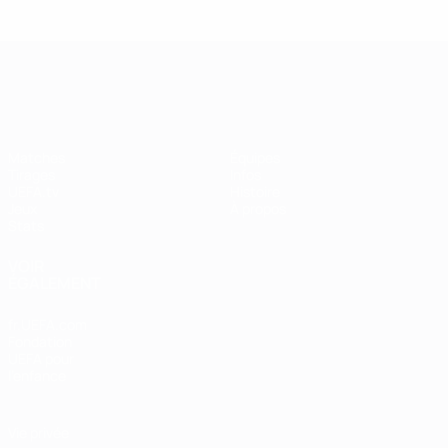
UEFA Women's Champions League
Matches
Équipes
Tirages
Infos
UEFA.tv
Histoire
Jeux
À propos
Stats
VOIR
ÉGALEMENT
fr.UEFA.com
Fondation
UEFA pour
l'enfance
Vie privée