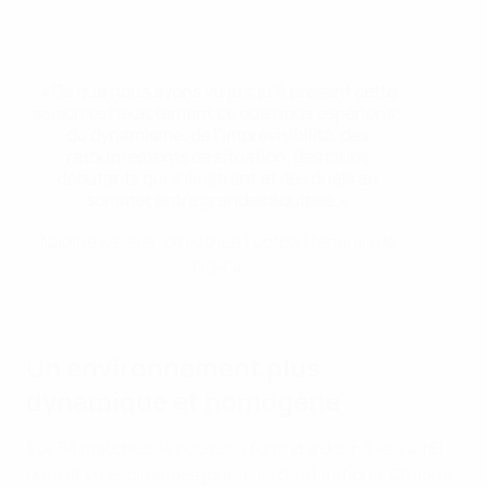
« Ce que nous avons vu jusqu’à présent cette
saison est exactement ce que nous espérions :
du dynamisme, de l’imprévisibilité, des
retournements de situation, des clubs
débutants qui s’illustrent et des duels au
sommet entre grandes équipes. »
Nadine Kessler, directrice Football féminin de
l’UEFA
Un environnement plus
dynamique et homogène
Sur 54 matches, le nouveau format a donné lieu à 181
buts et vu évoluer des joueuses de 41 nations. Chaque