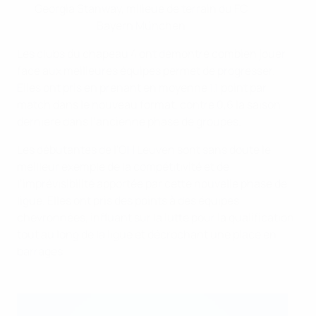
Georgia Stanway, milieue de terrain du FC
Bayern München
Les clubs du chapeau 4 ont démontré combien jouer
face aux meilleures équipes permet de progresser.
Elles ont pris en prenant en moyenne 1,1 point par
match dans le nouveau format, contre 0,6 la saison
dernière dans l’ancienne phase de groupes.
Les débutantes de l'OH Leuven sont sans doute le
meilleur exemple de la compétitivité et de
l’imprévisibilité apportée par cette nouvelle phase de
ligue. Elles ont pris des points à des équipes
chevronnées, influant sur la lutte pour la qualification
tout au long de la ligue et décrochant une place en
barrages.