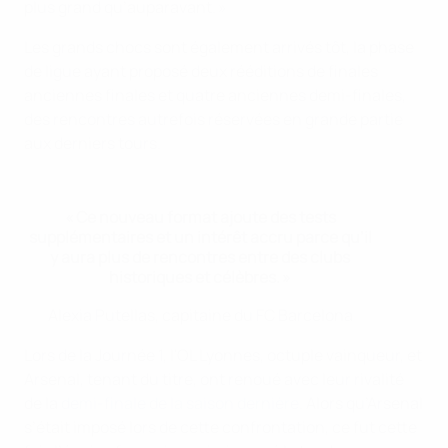
plus grand qu’auparavant. »
Les grands chocs sont également arrivés tôt, la phase
de ligue ayant proposé deux rééditions de finales
anciennes finales et quatre anciennes demi-finales,
des rencontres autrefois réservées en grande partie
aux derniers tours.
« Ce nouveau format ajoute des tests
supplémentaires et un intérêt accru parce qu’il
y aura plus de rencontres entre des clubs
historiques et célèbres. »
Alexia Putellas, capitaine du FC Barcelona
Lors de la Journée 1, l'OL Lyonnes, octuple vainqueur, et
Arsenal, tenant du titre, ont renoué avec leur rivalité
de la
demi-finale de la saison dernière
. Alors qu’Arsenal
s’était imposé lors de cette confrontation, ce fut cette