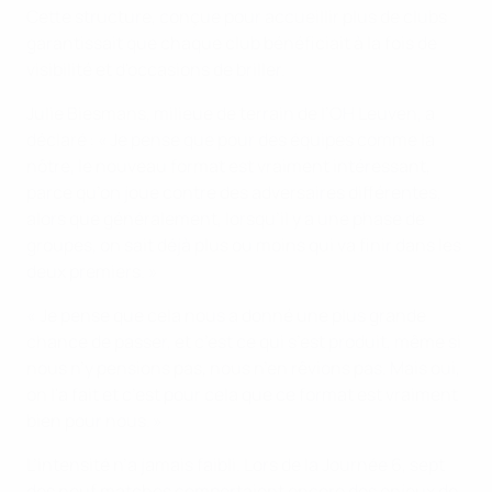
Cette structure, conçue pour accueillir plus de clubs
garantissait que chaque club bénéficiait à la fois de
visibilité et d'occasions de briller.
Julie Biesmans, milieue de terrain de l’OH Leuven, a
déclaré : « Je pense que pour des équipes comme la
nôtre, le nouveau format est vraiment intéressant,
parce qu’on joue contre des adversaires différentes,
alors que généralement, lorsqu’il y a une phase de
groupes, on sait déjà plus ou moins qui va finir dans les
deux premiers. »
« Je pense que cela nous a donné une plus grande
chance de passer, et c’est ce qui s’est produit, même si
nous n’y pensions pas, nous n’en rêvions pas. Mais oui,
on l'a fait et c’est pour cela que ce format est vraiment
bien pour nous. »
L’intensité n’a jamais faibli. Lors de la Journée 6, sept
des neuf matches comportaient encore des enjeux de