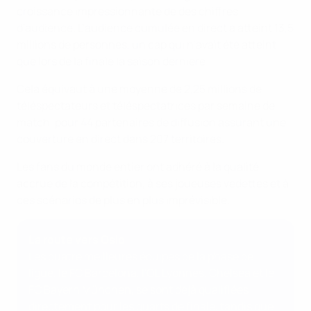
croissance impressionnante de des chiffres
d'audience. L’audience cumulée en direct a atteint 13,5
millions de personnes, un cap qui n’avait été atteint
que lors de la finale la saison dernière.
Cela équivaut à une moyenne de 2,25 millions de
téléspectateurs et téléspectatrices par semaine de
match, pour 44 partenaires de diffusion assurant une
couverture en direct dans 207 territoires.
Les fans du monde entier ont adhéré à la qualité
accrue de la compétition, à ses joueuses vedettes et à
ces scénarios de plus en plus imprévisible.
La route vers Oslo
Les quatre meilleures équipes de la phase de
ligue, le FC Barcelona, l'OL Lyonnes, Chelsea et le
FC Bayern München, se sont déjà qualifiées
directement pour les quarts de finale, tandis que