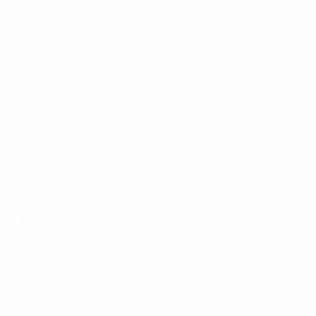
les barrages pour la phase à élimination directe,
les 11-12 et 18-19 février, promettent de nouveaux
enjeux de taille.
L'Atlético de Madrid affronte Manchester United,
Paris FC rencontre Real Madrid, OH Leuven joue
face au tenant du titre Arsenal et Wolfsburg se
mesure à Juventus pour une place dans le dernier
carré.
La saison se terminera à l’
Ullevaal Stadion à Oslo
le 23 mai 2026, la première fois que la capitale
norvégienne accueillera la finale.
© 1998-2026 UEFA. All rights reserved.
Mis à jour le: mardi 10 février 2026