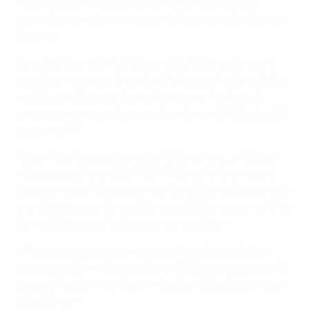
fois l’équipe française qui a inversé la tendance,
signant une
victoire marquante face au détenteur du
trophée
.
Lors de la Journée 4, Chelsea et le FC Barcelona ont
ajouté un nouveau chapitre à la longue histoire de leur
rivalité, se retrouvant après leur
demi-finale de la
saison dernière
, ce dernier affrontement s’étant soldé
par un
nul 1-1
.
Alexia Putellas, capitaine du FC Barcelona, a déclaré :
« Le nouveau format de l’UEFA Women’s Champions
League me plaît. Je pense que l’on affronte toujours de
grandes équipes dans cette compétition parce qu’elles
doivent être excellentes pour se qualifier. »
« Mais je pense que ce nouveau format ajoute des
chocs supplémentaires et un intérêt accru parce qu’il
y aura plus de rencontres entre des clubs historiques
et célèbres. »