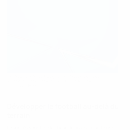
Chelsea a battu Wolfsburg lors de la Journée 6 pour
s’assurer une place directe en quarts de finale
AFP via Getty Images
Développer le football au-delà du
terrain
Le succès sportif de la phase de ligue a suscité une