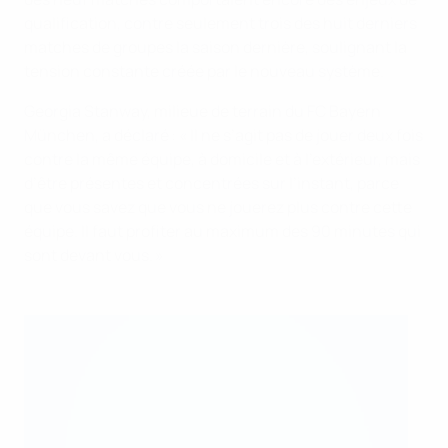
qualification, contre seulement trois des huit derniers
matches de groupes la saison dernière, soulignant la
tension constante créée par le nouveau système.
Georgia Stanway, milieue de terrain du FC Bayern
München, a déclaré : « Il ne s’agit pas de jouer deux fois
contre la même équipe, à domicile et à l’extérieur, mais
d’être présentes et concentrées sur l’instant, parce
que vous savez que vous ne jouerez plus contre cette
équipe. Il faut profiter au maximum des 90 minutes qui
sont devant vous. »