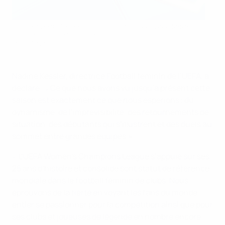
Le FC Bayern München a remonté deux buts pour battre
Arsenal 3-2 lors de la Journée 3
Getty Images
Nadine Kessler, directrice Football féminin de l’UEFA, a
déclaré : « Ce que nous avons vu jusqu’à présent cette
saison est exactement ce que nous espérions : du
dynamisme, de l’imprévisibilité, des retournements de
situation, des débutants qui s’illustrent et des duels au
sommet entre grandes équipes.»
« L’UEFA Women’s Champions League s’appuie sur ses
25 ans d’histoire et consolide sont statut de référence
mondiale dans le football féminin de clubs. Nous
éprouvons de la fierté en voyant les fans du monde
entier se passionner pour la compétition ainsi que pour
ses clubs et joueuses de légende en nombre encore