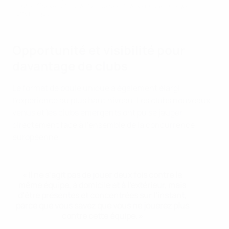
contre Chelsea lors de la Journée 4 de la phase de ligue
Getty Images
Opportunité et visibilité pour
davantage de clubs
Le format de poule unique a également élargi
l’expérience au plus haut niveau. Les clubs nouveaux
venus et les clubs émergents ont pu se jauger
directement face à l’ensemble de la concurrence
européenne.
« Il ne s’agit pas de jouer deux fois contre la
même équipe, à domicile et à l’extérieur, mais
d’être présentes et concentrées sur l’instant,
parce que vous savez que vous ne jouerez plus
contre cette équipe. »