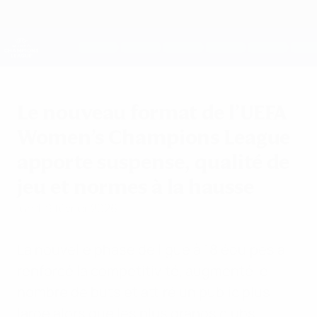
Passer
au
contenu
UEFA Women's Champions League
Obtenir
principal
Scores &amp; stats foot en direct
UEFA Women's Champions League
Le nouveau format de l’UEFA
Women’s Champions League
apporte suspense, qualité de
jeu et normes à la hausse
lundi 9 février 2026
La nouvelle phase de ligue à 18 équipes a
renforcé la compétitivité, augmenté le
nombre de buts et attiré un public plus
large alors que les plus grands clubs