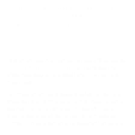
d’Europe se préparent pour la phase à
élimination directe de l’UEFA Women's
Champions League 2025/26.
UEFA Women's Champions League, une nouvelle ère et plus de
fans
La première saison de la phase de ligue à 18 équipes de
l’
UEFA Women’s Champions League
a marqué une
étape majeure pour le football féminin de club au plus
haut niveau.
Le remplacement des groupes traditionnels par une
phase de ligue a donné lieu à ces matches plus serrés,
des matches à plus fort enjeu et à des affiches de
prestige dès le début, tout en élevant le niveau de
compétition sur le terrain et l’engagement en dehors.