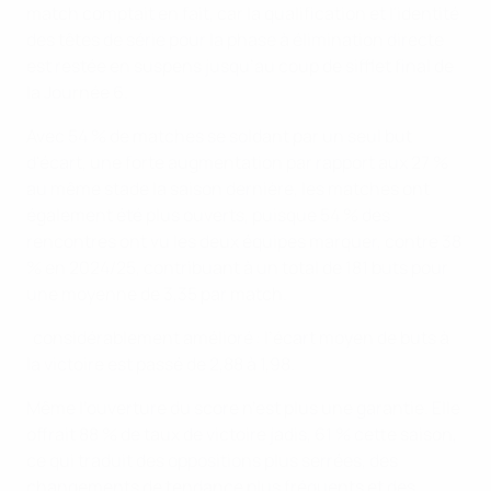
match comptait en fait, car la qualification et l'identité
des têtes de série pour la phase à élimination directe
est restée en suspens jusqu’au coup de sifflet final de
la Journée 6.
Avec 54 % de matches se soldant par un seul but
d'écart, une forte augmentation par rapport aux 27 %
au même stade la saison dernière, les matches ont
également été plus ouverts, puisque 54 % des
rencontres ont vu les deux équipes marquer, contre 38
% en 2024/25, contribuant à un total de 181 buts pour
une moyenne de 3,35 par match.
considérablement amélioré : l’écart moyen de buts à
la victoire est passé de 2,88 à 1,98.
Même l’ouverture du score n’est plus une garantie. Elle
offrait 88 % de taux de victoire jadis, 61 % cette saison,
ce qui traduit des oppositions plus serrées, des
changements de tendance plus fréquents et des