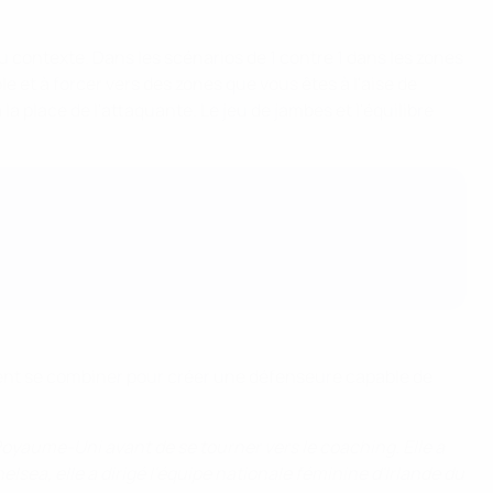
 contexte. Dans les scénarios de 1 contre 1 dans les zones
e et à forcer vers des zones que vous êtes à l'aise de
 place de l'attaquante. Le jeu de jambes et l'équilibre
vent se combiner pour créer une défenseure capable de
oyaume-Uni avant de se tourner vers le coaching. Elle a
elsea, elle a dirigé l'équipe nationale féminine d'Irlande du