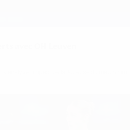
erts avec OH Leuven
by analyse l'impact de la Joueuse du match Kim E