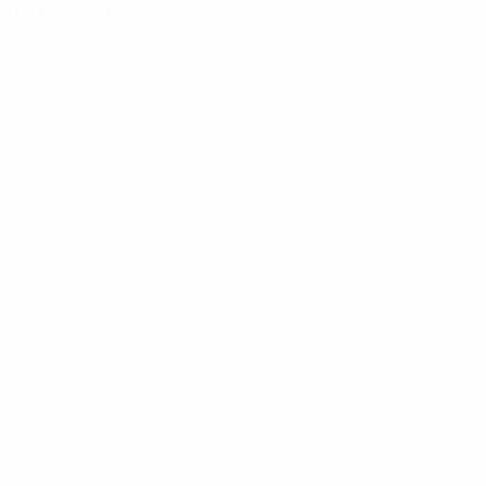
e en 1 contre 1
ons nécessite une pratique régulière, ciblée et spécifique au
urager les joueuses à rendre le jeu aussi prévisible que possibl
ncheur pour gagner le duel et ne prennent pas la décision à la
comment la technique individuelle et la clarté tactique peu
 un rôle vital pour la structure globale de l'équipe.
 sang-froid, Tanya Oxtoby a joué dans son pays natal et au R
 et international : après avoir été adjointe avec l'Écosse et Ch