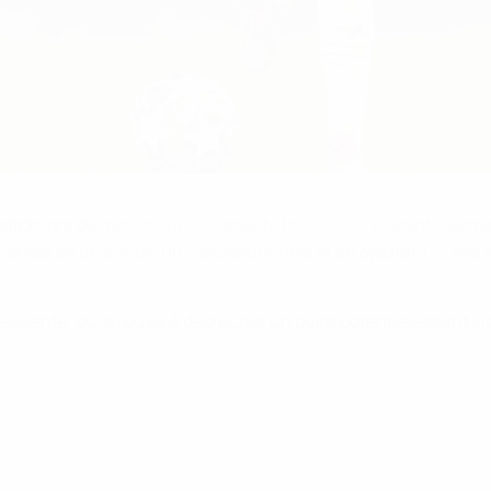
ontre le Paris Saint-Germain
match lors du
match nul 0-0 disputé face au Paris Saint-Germai
« duels en un contre un » exceptionnels et en ajoutant : « elle
résiliente, qui a réussi à décrocher un point potentiellement v