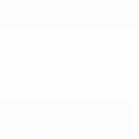
Obtenir
veraerts lors du match nul et vierge de OH