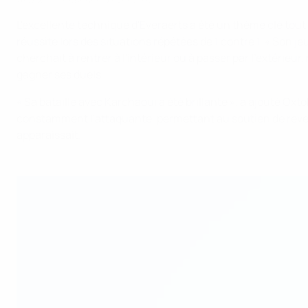
L'excellente technique d'Everaerts a été un thème clé to
réussite lors des situations répétées de 1 contre 1. « Son 
cherchait à rentrer à l'intérieur ou à passer par l'extérieu
gagner ses duels.
« Sa bataille avec Karchaoui a été brillante », a ajouté O
constamment l'attaquante, permettant au soutien de reveni
apparaissait.