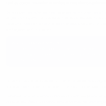
L'œil du coach : travailler et renforcer l'excellence défensiv
Développer des défenseures capables de dominer ces situati
larges, Oxtoby affirme que les entraîneurs devraient « enco
défendre. Assurez-vous que les joueuses attendent un décle
sont également cruciaux ».
Déclencheurs pour défendre
- Une touche de balle approximative de l'adversaire
- Une coéquipière supplémentaire pour aider à doubler
- Une zone désignée du terrain
La performance de Joueuse du match d'Everaerts souligne 
dominer des moments d'élite en 1 contre 1, tout en exécutant
Défenseure australienne connue pour son leadership et son
occupé des rôles importants dans le football féminin anglais