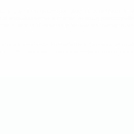
ut au long du match, un point que l'observatrice technique de
jeu de jambes lui a permis de changer ses appuis exceptionnell
r, mais la capacité d'Everaerts à se déplacer et à changer de di
xtoby. Face à une joueuse du dynamisme de Karchaoui, cette capa
r si nécessaire, mais lui permettait également d'intervenir 