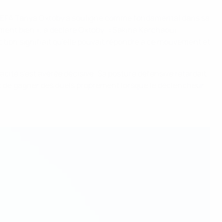
 l'UEFA Tanya Oxtoby a souligné comme fondamental dans sa
ement bien », a déclaré Oxtoby. « Sakina Karchaoui
rection signifiait qu'elle pouvait répondre à ce mouvement et
cité s'est avérée décisive. Sa posture défensive retardait
et de gagner des duels proprement lorsque le déclencheur