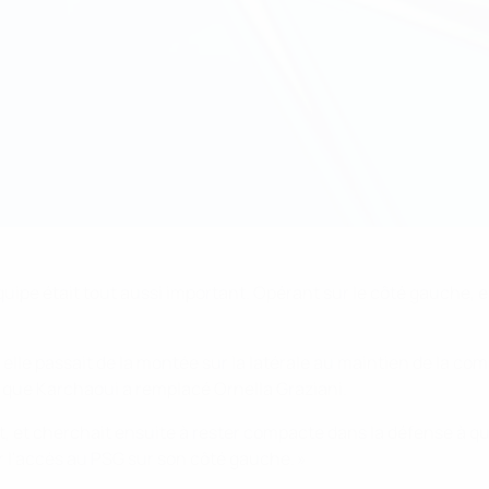
ipe était tout aussi important. Opérant sur le côté gauche, ell
ù elle passait de la montée sur la latérale au maintien de la 
 que Karchaoui a remplacé Ornella Graziani.
ut, et cherchait ensuite à rester compacte dans la défense à qu
 l'accès au PSG sur son côté gauche. »