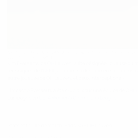
Kim Everaerts a attiré l'attention lors du match nul de OH Leuven c
BELGA MAG/AFP via Getty Images
Kim Everaerts, de OH Leuven, a été désignée Joueuse du 
techniques de l'UEFA justifiant sa décision en saluant ses 
autre joueuse de OH Leuven, et deux interceptions ».
L'impact d'Everaerts a été crucial pour une équipe de OHL 
campagne en
UEFA Women's Champions League
.
Stats et feuille de match, Paris SG - OH Leuven
Analyse, l'influence d'Everaerts