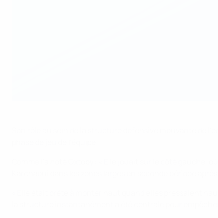
Son rôle au sein de la structure défensive mouvante de l'équ
phase de jeu de l'équipe.
Comme l'a noté Oxtoby : « Elle jouait sur le côté gauche, o
Karchaoui dans les zones larges en seconde période après
« Elle était prête à monter haut quand elles pressaient ha
la structure instantanément a été centrale pour empêcher