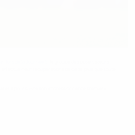
n lors de la Journée 5
, le groupe des observateurs
 a effectué neuf récupérations de balle, plus que toute
ital et à poursuivre son impressionnante première